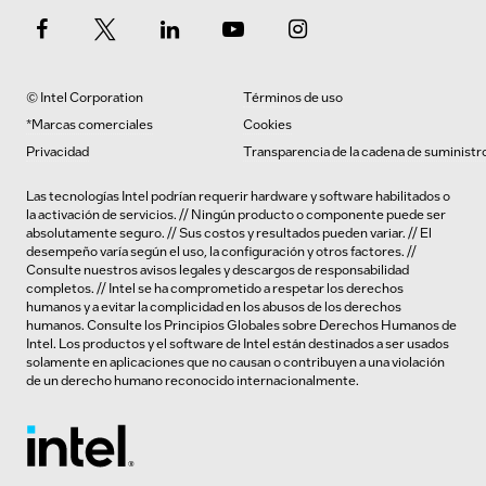
© Intel Corporation
Términos de uso
*Marcas comerciales
Cookies
Privacidad
Transparencia de la cadena de suministr
Las tecnologías Intel podrían requerir hardware y software habilitados o
la activación de servicios. // Ningún producto o componente puede ser
absolutamente seguro. // Sus costos y resultados pueden variar. // El
desempeño varía según el uso, la configuración y otros factores. //
Consulte nuestros
avisos legales y descargos de responsabilidad
completos
. // Intel se ha comprometido a respetar los derechos
humanos y a evitar la complicidad en los abusos de los derechos
humanos.
Consulte los
Principios Globales sobre Derechos Humanos de
Intel. Los productos y el software de Intel están destinados a ser usados
solamente en aplicaciones que no causan o contribuyen a una violación
de un derecho humano reconocido internacionalmente.