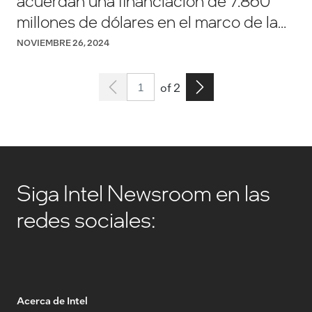
acuerdan una financiación de 7.860
millones de dólares en el marco de la
Ley CHIPS de Estados Unidos
NOVIEMBRE 26, 2024
Page 1
Go to the next page
of 2
Siga Intel Newsroom en las
redes sociales:
Acerca de Intel