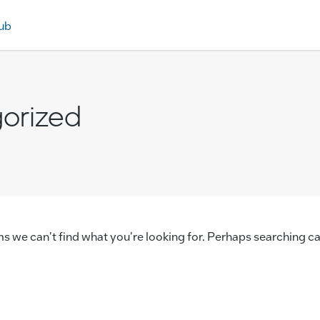
ub
orized
ms we can't find what you're looking for. Perhaps searching ca