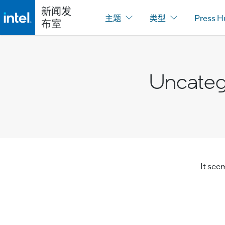
新闻发
主题
类型
Press H
布室
Uncateg
It see