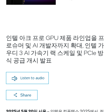
인텔 아크 프로 GPU 제품 라인업을 프
로슈머 및 AI 개발자까지 확대, 인텔 가
우디 3 AI 가속기 랙 스케일 및 PCIe 방
식 공급 개시 발표
Listen to audio
X
F
Li
E
C
Share
a
n
m
o
c
k
ai
p
2025년 5월 20일 서울
– 인텔은 컴퓨텍스 2025에서, 전