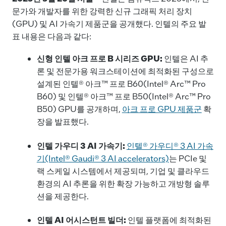
e
e
l
y
문가와 개발자를 위한 강력한 신규 그래픽 처리 장치
(GPU) 및 AI 가속기 제품군을 공개했다. 인텔의 주요 발
b
dI
Li
표 내용은 다음과 같다:
o
n
n
o
k
신형 인텔 아크 프로
B 시리즈 GPU:
인텔은 AI 추
론 및 전문가용 워크스테이션에 최적화된 구성으로
k
설계된 인텔® 아크™ 프로 B60(Intel® Arc™ Pro
B60) 및 인텔® 아크™ 프로 B50(Intel® Arc™ Pro
B50) GPU를 공개하며,
아크 프로 GPU 제품군
확
장을 발표했다.
인텔 가우디
3 AI 가속기:
인텔® 가우디® 3 AI 가속
기(Intel® Gaudi® 3 AI accelerators)
는 PCIe 및
랙 스케일 시스템에서 제공되며, 기업 및 클라우드
환경의 AI 추론을 위한 확장 가능하고 개방형 솔루
션을 제공한다.
인텔
AI 어시스턴트 빌더:
인텔 플랫폼에 최적화된