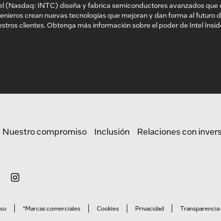
tel (Nasdaq: INTC) diseña y fabrica semiconductores avanzados que 
enieros crean nuevas tecnologías que mejoran y dan forma al futuro 
stros clientes. Obtenga más información sobre el poder de Intel Insi
Nuestro compromiso
Inclusión
Relaciones con inver
uso
*Marcas comerciales
Cookies
Privacidad
Transparencia 