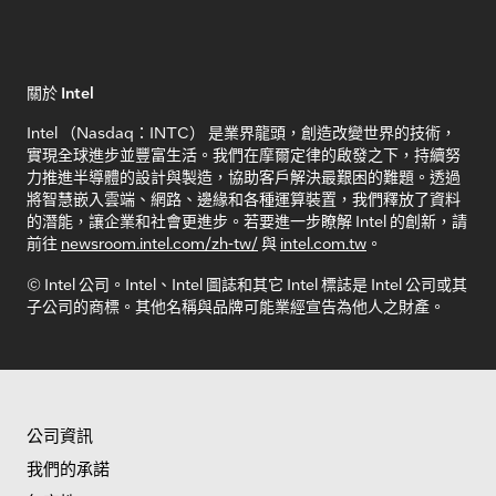
關於 Intel
Intel （Nasdaq：INTC） 是業界龍頭，創造改變世界的技術，
實現全球進步並豐富生活。我們在摩爾定律的啟發之下，持續努
力推進半導體的設計與製造，協助客戶解決最艱困的難題。透過
將智慧嵌入雲端、網路、邊緣和各種運算裝置，我們釋放了資料
的潛能，讓企業和社會更進步。若要進一步瞭解 Intel 的創新，請
前往
newsroom.intel.com/zh-tw/
與
intel.com.tw
。
© Intel 公司。Intel、Intel 圖誌和其它 Intel 標誌是 Intel 公司或其
子公司的商標。其他名稱與品牌可能業經宣告為他人之財產。
公司資訊
我們的承諾