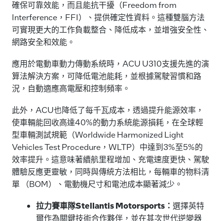
確保可靠效能，而且能抗干擾（Freedom from
Interference，FFI）、提供確定性資料。這種雙腦方法
可實現更大的工作負載整合、降低成本，並增強安全性、
網路安全和效能。
應用於電動車動力傳動系統時，ACU U310支援先進的演
算法解決方案，可降低電池能耗，並根據駕駛習慣和路
況，自動適應高電壓和控制頻率。
此外，ACU也降低了每千瓦成本，透過提升能源效率，
使車輛能回收高達40%的動力系統能源損耗，在全球輕
型車輛測試規範（Worldwide Harmonized Light
Vehicles Test Procedure，WLTP）中達到3%至5%的
效率提升。這意味著續航里程增加、充電速度更快、駕駛
體驗反應更靈敏，同時與傳統方法相比，每輛車的物料清
單 （BOM）、電動機尺寸和電池成本顯著減少。
拉力賽車隊Stellantis Motorsports：
選擇英特
爾作為關鍵技術合作夥伴，並在其次世代逆變器