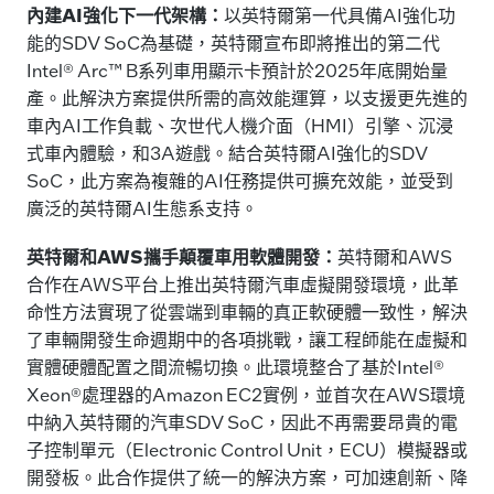
內建AI強化下一代架構：
以英特爾第一代具備AI強化功
能的SDV SoC為基礎，英特爾宣布即將推出的第二代
Intel® Arc™ B系列車用顯示卡預計於2025年底開始量
產。此解決方案提供所需的高效能運算，以支援更先進的
車內AI工作負載、次世代人機介面（HMI）引擎、沉浸
式車內體驗，和3A遊戲。結合英特爾AI強化的SDV
SoC，此方案為複雜的AI任務提供可擴充效能，並受到
廣泛的英特爾AI生態系支持。
英特爾和AWS攜手顛覆車用軟體開發：
英特爾和AWS
合作在AWS平台上推出英特爾汽車虛擬開發環境，此革
命性方法實現了從雲端到車輛的真正軟硬體一致性，解決
了車輛開發生命週期中的各項挑戰，讓工程師能在虛擬和
實體硬體配置之間流暢切換。此環境整合了基於Intel®
Xeon®處理器的Amazon EC2實例，並首次在AWS環境
中納入英特爾的汽車SDV SoC，因此不再需要昂貴的電
子控制單元（Electronic Control Unit，ECU）模擬器或
開發板。此合作提供了統一的解決方案，可加速創新、降