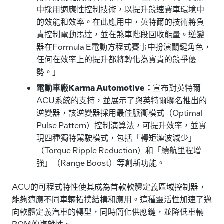
中採用適應性控制技術，以提升競速賽車環境中
的效能和效率。在此應用中，英特爾的技術將負
責控制電動馬達，並在煞車階段回收能量。逆變
器在Formula E電動方程式賽事中扮演關鍵角色，
任何在效率上的提升都將轉化為寶貴的競爭優
勢。」
電動車廠Karma Automotive：
宣布對英特爾
ACU系統的支持，並展示了與英特爾聯名推出的
逆變器，該逆變器採用最佳脈衝模式（Optimal
Pulse Pattern）控制演算法，可提升效率，並實
現四種獨特駕駛模式，包括「轉矩漣波減少」
（Torque Ripple Reduction）和「續航里程增
強」（Range Boost）等創新功能。
ACU的可程式特性使其成為首款軟體定義區域控制器，
能夠適應不同車輛拓撲結構和應用。這種靈活性加速了邁
向軟體定義汽車的轉型，同時簡化供應鏈，並降低車輛