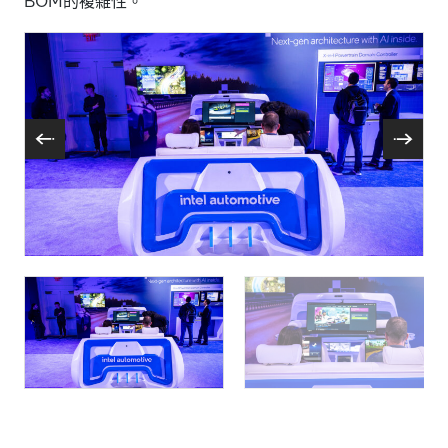
BOM的複雜性。
A photo shows Intel's interactive AI-enhanced
A
software-defined vehicle demonstration at CES
s
2025 in Las Vegas. The Intel Automotive demo
2
showcases a leap in automotive technology that
s
turns vehicles from mere transportation into
t
intelligent, responsive environments that adapt to
i
and anticipate driver and passenger needs. (Credit:
a
Intel Corporation)
I