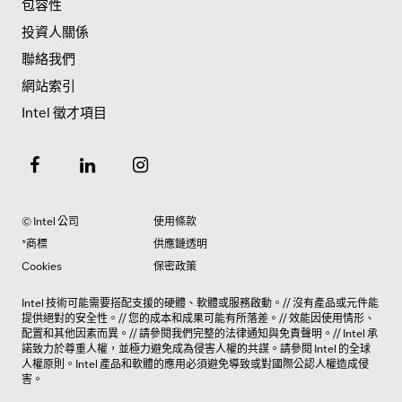
包容性
投資人關係
聯絡我們
網站索引
Intel 徵才項目
© Intel 公司
使用條款
*商標
供應鏈透明
Cookies
保密政策
Intel 技術可能需要搭配支援的硬體、軟體或服務啟動。// 沒有產品或元件能
提供絕對的安全性。// 您的成本和成果可能有所落差。// 效能因使用情形、
配置和其他因素而異。// 請參閱我們完整的法律
通知與免責聲明
。// Intel 承
諾致力於尊重人權，並極力避免成為侵害人權的共謀。請參閱 Intel 的
全球
人權原則
。Intel 產品和軟體的應用必須避免導致或對國際公認人權造成侵
害。