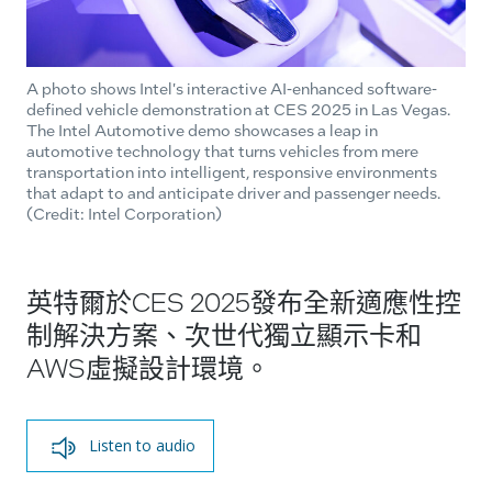
A photo shows Intel's interactive AI-enhanced software-
defined vehicle demonstration at CES 2025 in Las Vegas.
The Intel Automotive demo showcases a leap in
automotive technology that turns vehicles from mere
transportation into intelligent, responsive environments
that adapt to and anticipate driver and passenger needs.
(Credit: Intel Corporation)
英特爾於CES 2025發布全新適應性控
制解決方案、次世代獨立顯示卡和
AWS虛擬設計環境。
Listen to audio