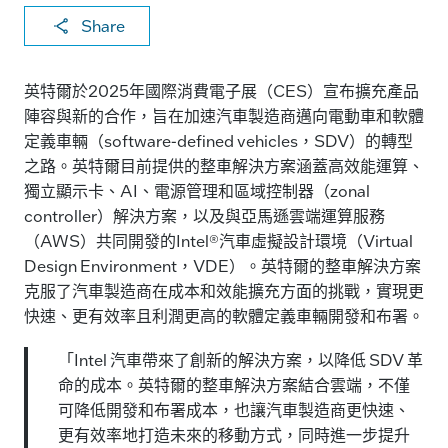
X
F
Li
E
C
Share
a
n
m
o
c
k
ai
p
英特爾於2025年國際消費電子展（CES）宣布擴充產品
e
e
l
y
陣容與新的合作，旨在加速汽車製造商邁向電動車和軟體
定義車輛（software-defined vehicles，SDV）的轉型
b
dI
Li
之路。英特爾目前提供的整車解決方案涵蓋高效能運算、
o
n
n
獨立顯示卡、AI、電源管理和區域控制器（zonal
o
k
controller）解決方案，以及與亞馬遜雲端運算服務
k
（AWS）共同開發的Intel®汽車虛擬設計環境（Virtual
Design Environment，VDE）。英特爾的整車解決方案
克服了汽車製造商在成本和效能擴充方面的挑戰，實現更
快速、更有效率且利潤更高的軟體定義車輛開發和布署。
「Intel 汽車帶來了創新的解決方案，以降低 SDV 革
命的成本。英特爾的整車解決方案結合雲端，不僅
可降低開發和布署成本，也讓汽車製造商更快速、
更有效率地打造未來的移動方式，同時進一步提升