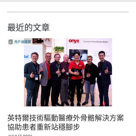
manufacturing
58 years of engineering
capabilities will support
silicon into solutions.
the development of
Fortinet Security
最近的文章
Processor 6, driving
greater security, scale,
用戶端運算
performance, and
resiliency for
organizations
worldwide.
Read more:
https://lnkd.in/gNQJ2kQ
w
英特爾技術驅動醫療外骨骼解決方案
協助患者重新站穩腳步