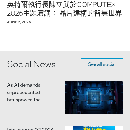
英特爾執行長陳立武於COMPUTEX
2026主題演講： 晶片建構的智慧世界
JUNE 2, 2026
Social News
See all social
As AI demands
unprecedented
brainpower, the
semiconductor industry
is moving beyond single,
massive chips.
Intel reports Q2 2026