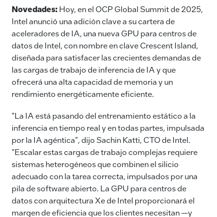
c
k
ai
p
Novedades:
Hoy, en el OCP Global Summit de 2025,
e
e
l
y
Intel anunció una adición clave a su cartera de
aceleradores de IA, una nueva GPU para centros de
b
dI
Li
datos de Intel, con nombre en clave Crescent Island,
o
n
n
diseñada para satisfacer las crecientes demandas de
o
k
las cargas de trabajo de inferencia de IA y que
k
ofrecerá una alta capacidad de memoria y un
rendimiento energéticamente eficiente.
"La IA está pasando del entrenamiento estático a la
inferencia en tiempo real y en todas partes, impulsada
por la IA agéntica", dijo Sachin Katti, CTO de Intel.
"Escalar estas cargas de trabajo complejas requiere
sistemas heterogéneos que combinen el silicio
adecuado con la tarea correcta, impulsados por una
pila de software abierto. La GPU para centros de
datos con arquitectura Xe de Intel proporcionará el
margen de eficiencia que los clientes necesitan —y