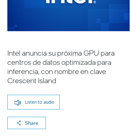
Intel anuncia su próxima GPU para
centros de datos optimizada para
inferencia, con nombre en clave
Crescent Island
Listen to audio
X
F
Li
E
C
Share
a
n
m
o