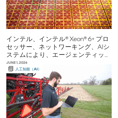
インテル、インテル® Xeon® 6+ プロ
セッサー、ネットワーキング、AIシ
ステムにより、エージェンティック
AIの実用化を推進
JUNE 1, 2026
人工知能（AI）