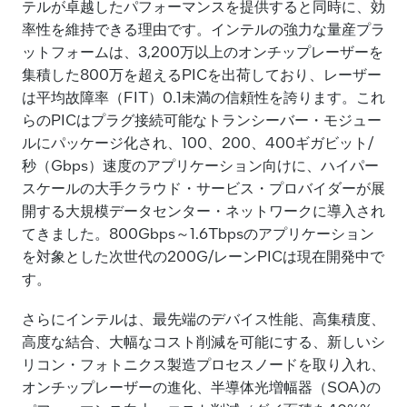
テルが卓越したパフォーマンスを提供すると同時に、効
率性を維持できる理由です。インテルの強力な量産プラ
ットフォームは、3,200万以上のオンチップレーザーを
集積した800万を超えるPICを出荷しており、レーザー
は平均故障率（FIT）0.1未満の信頼性を誇ります。これ
らのPICはプラグ接続可能なトランシーバー・モジュー
ルにパッケージ化され、100、200、400ギガビット/
秒（Gbps）速度のアプリケーション向けに、ハイパー
スケールの大手クラウド・サービス・プロバイダーが展
開する大規模データセンター・ネットワークに導入され
てきました。800Gbps～1.6Tbpsのアプリケーション
を対象とした次世代の200G/レーンPICは現在開発中で
す。
さらにインテルは、最先端のデバイス性能、高集積度、
高度な結合、大幅なコスト削減を可能にする、新しいシ
リコン・フォトニクス製造プロセスノードを取り入れ、
オンチップレーザーの進化、半導体光増幅器（SOA)の