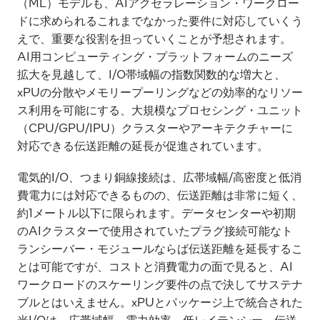
（ML）モデルも、AIアクセラレーション・ワークロー
ドに求められるこれまでなかった要件に対応していくう
えで、重要な役割を担っていくことが予想されます。
AI用コンピューティング・プラットフォームのニーズ
拡大を見越して、I/O帯域幅の指数関数的な増大と、
xPUの分散やメモリープーリングなどの効率的なリソー
ス利用を可能にする、大規模なプロセシング・ユニット
（CPU/GPU/IPU）クラスターやアーキテクチャーに
対応できる伝送距離の延長が促進されています。
電気的I/O、つまり銅線接続は、広帯域幅/高密度と低消
費電力には対応できるものの、伝送距離は非常に短く、
約1メートル以下に限られます。データセンターや初期
のAIクラスターで使用されていたプラグ接続可能なト
ランシーバー・モジュールならば伝送距離を延長するこ
とは可能ですが、コストと消費電力の面で見ると、AI
ワークロードのスケーリング要件の点で決してサステナ
ブルとはいえません。xPUとパッケージ上で統合された
光I/Oは、広帯域幅、電力効率、低レイテンシー、伝送