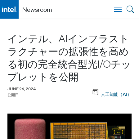
Newsroom
Togg
インテル、AIインフラスト
ラクチャーの拡張性を高め
る初の完全統合型光I/Oチッ
プレットを公開
JUNE 26, 2024
人工知能（AI）
公開日