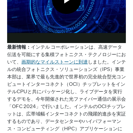
k
最新情報：
インテル コーポレーションは、高速データ
伝送を可能にする集積フォトニクス・テクノロジーにお
いて、
画期的なマイルストーンに到達
しました。インテ
ルの統合フォトニクス・ソリューションズ（IPS）事業
本部は、業界で最も先進的で世界初の完全統合型光コン
ピュートインターコネクト（OCI）チップレットをイン
テルCPUと共にパッケージ化し、ライブデータを実行
するデモを、今年開催された光ファイバー通信の展示会
「OFC 2024」で行いました。インテルのOCIチップレ
ットは、広帯域幅インターコネクトの飛躍的進歩を実証
するものであり、データセンターやハイパフォーマン
ス・コンピューティング（HPC）アプリケーションに