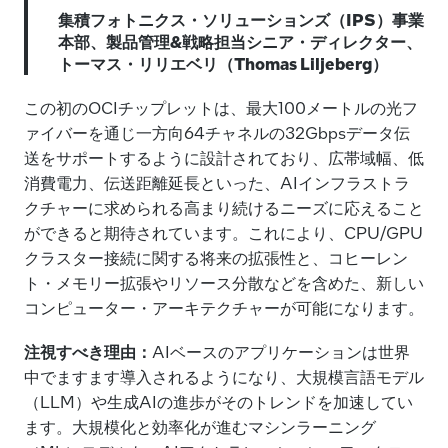
集積フォトニクス・ソリューションズ（IPS）事業
本部、製品管理&戦略担当シニア・ディレクター、
トーマス・リリエベリ（Thomas Liljeberg）
この初のOCIチップレットは、最大100メートルの光フ
ァイバーを通じ一方向64チャネルの32Gbpsデータ伝
送をサポートするように設計されており、広帯域幅、低
消費電力、伝送距離延長といった、AIインフラストラ
クチャーに求められる高まり続けるニーズに応えること
ができると期待されています。これにより、CPU/GPU
クラスター接続に関する将来の拡張性と、コヒーレン
ト・メモリー拡張やリソース分散などを含めた、新しい
コンピューター・アーキテクチャーが可能になります。
注視すべき理由：
AIベースのアプリケーションは世界
中でますます導入されるようになり、大規模言語モデル
（LLM）や生成AIの進歩がそのトレンドを加速してい
ます。大規模化と効率化が進むマシンラーニング