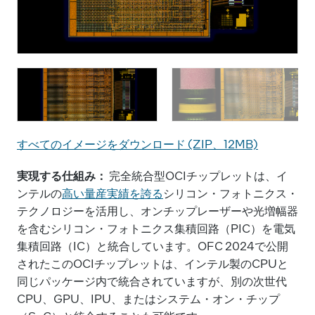
O grupo de soluções de fotônica integrada (IPS) da
O
Intel Corporation demonstrou o primeiro chiplet de
I
interconexão de computação óptica (OCI)
i
totalmente integrado do setor em conjunto com uma
t
CPU Intel e executando dados ao vivo. O chiplet OCI
C
すべてのイメージをダウンロード (ZIP、12MB)
da Intel permite entrada/saída óptica em conjunto em
d
infraestrutura de IA emergente para data centers e
i
実現する仕組み：
完全統合型OCIチップレットは、イ
aplicações de computação de alto desempenho.
a
ンテルの
高い量産実績を誇る
シリコン・フォトニクス・
(Crédito: Intel Corporation)
(
テクノロジーを活用し、オンチップレーザーや光増幅器
を含むシリコン・フォトニクス集積回路（PIC）を電気
集積回路（IC）と統合しています。OFC 2024で公開
されたこのOCIチップレットは、インテル製のCPUと
同じパッケージ内で統合されていますが、別の次世代
CPU、GPU、IPU、またはシステム・オン・チップ