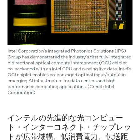
Intel Corporation’s Integrated Photonics Solutions (IPS)
Group has demonstrated the industry’s first fully integrated
bidirectional optical compute interconnect (OCI) chiplet
co-packaged with an Intel CPU and running live data. Intel’s
OCI chiplet enables co-packaged optical input/output in
emerging AI infrastructure for data centers and high
performance computing applications. (Credit: Intel
Corporation)
インテルの先進的な光コンピュー
ト・インターコネクト・チップレッ
トが広帯域幅、低消費電力、伝送距