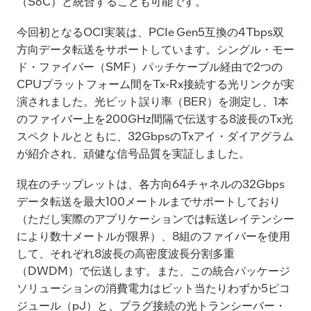
（SoC）と統合することも可能です。
今回初となるOCI実装は、PCIe Gen5互換の4Tbps双
方向データ転送をサポートしています。シングル・モー
ド・ファイバー（SMF）パッチケーブル経由で2つの
CPUプラットフォーム間をTx-Rx接続する光リンクが実
演されました。光ビット誤り率（BER）を測定し、1本
のファイバー上を200GHz間隔で伝送する8波長のTx光
スペクトルとともに、32GbpsのTxアイ・ダイアグラム
が紹介され、頑健な信号品質を実証しました。
現在のチップレットは、各方向64チャネルの32Gbps
データ転送を最大100メートルまでサポートしており
（ただし実際のアプリケーションでは転送レイテンシー
により数十メートルが限界）、8組のファイバーを使用
して、それぞれ8波長の高密度波長分割多重
（DWDM）で伝送します。また、この統合パッケージ
ソリューションの消費電力はビット当たりわずか5ピコ
ジュール（pJ）と、プラグ接続の光トランシーバー・