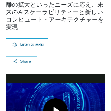
離の拡大といったニーズに応え、未
来のAIスケーラビリティーと新しい
コンピュート・アーキテクチャーを
実現
Listen to audio
X
F
Li
E
C
Share
a
n
m
o
c
k
ai
p
Intel Demonstrates First Fully Integrated Optical I/O
e
e
l
y
Chiplet for More Scalable AI
b
dI
Li
o
n
n
o
k