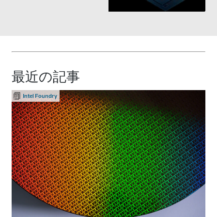
http://ms.spr.ly/6042vh
leading design,
N9r
packaging, and
Join us as we celebrate
manufacturing
58 years of engineering
capabilities will support
silicon into solutions.
the development of
Fortinet Security
最近の記事
Processor 6, driving
greater security, scale,
Intel Foundry
performance, and
resiliency for
organizations
worldwide.
Read more:
https://lnkd.in/gNQJ2kQ
w