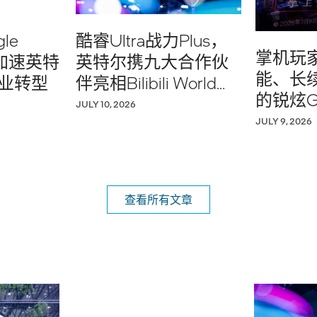
le
酷睿Ultra战力Plus，
掌机玩
，加速英特
英特尔携九大合作伙
能、长
企业转型
伴亮相Bilibili World
的锐炫
2026
JULY 10, 2026
JULY 9, 2026
查看所有文章