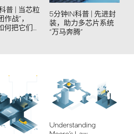
科普 | 当芯粒
5分钟IN科普 | 先进封
团作战”，
装，助力多芯片系统
是如何把它们连
“万马奔腾”
的
Understanding
Moore’s Law