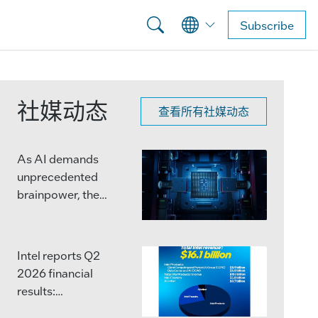
Subscribe
社媒动态
查看所有社媒动态
As AI demands
unprecedented
brainpower, the
semiconductor
industry is moving
beyond single,
Intel reports Q2
massive chips.
2026 financial
results:
Advanced packaging
http://ms.spr.ly/6047