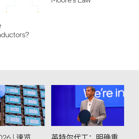
e
ductors?
026 | 速览
英特尔代工：明确重