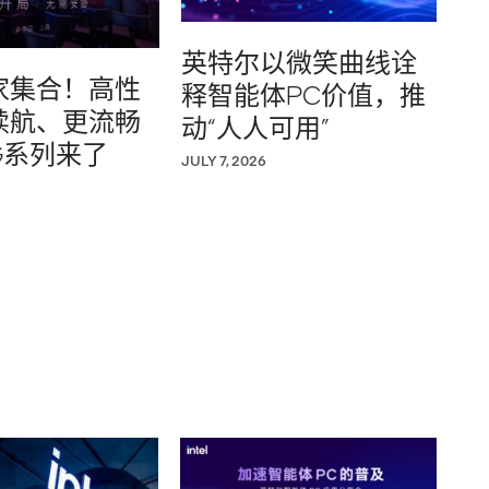
英特尔以微笑曲线诠
家集合！高性
释智能体PC价值，推
续航、更流畅
动“人人可用”
G系列来了
JULY 7, 2026