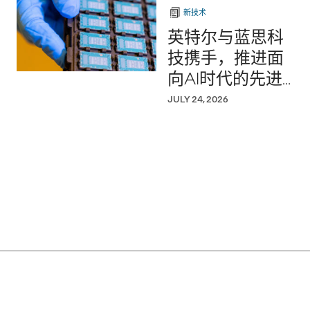
择！
新技术
英特尔与蓝思科
技携手，推进面
向AI时代的先进
半导体封装
JULY 24, 2026