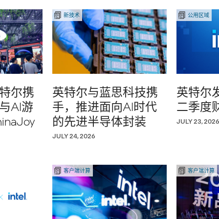
新技术
公用区域
特尔携
英特尔与蓝思科技携
英特尔发
与AI游
手，推进面向AI时代
二季度
naJoy
的先进半导体封装
JULY 23, 202
JULY 24, 2026
客户端计算
客户端计算