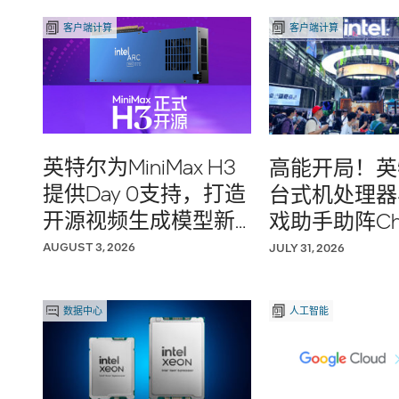
客户端计算
客户端计算
英特尔为MiniMax H3
高能开局！英
提供Day 0支持，打造
台式机处理器
开源视频生成模型新
戏助手助阵Chi
选择！
AUGUST 3, 2026
JULY 31, 2026
数据中心
人工智能