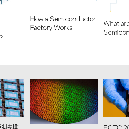
How a Semiconductor
What ar
Factory Works
Semicon
?
科技携
ECTC 2