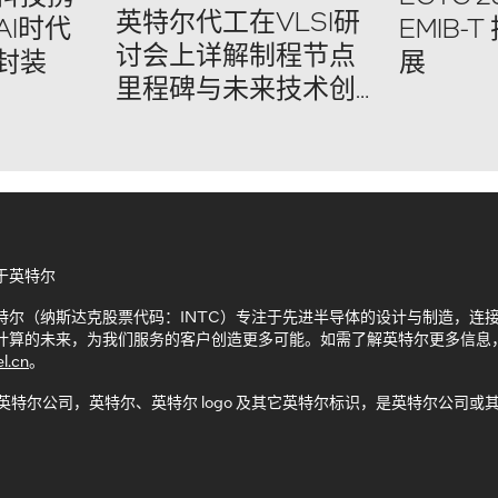
英特尔代工在VLSI研
I时代
EMIB-
讨会上详解制程节点
封装
展
里程碑与未来技术创
新
于英特尔
特尔（纳斯达克股票代码：INTC）专注于先进半导体的设计与制造，连
计算的未来，为我们服务的客户创造更多可能。如需了解英特尔更多信息
el.cn
。
 英特尔公司，英特尔、英特尔 logo 及其它英特尔标识，是英特尔公
。