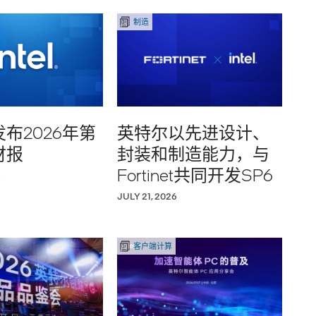
http://ms.spr.ly/604
development of
2vhN9r
制造
Fortinet Security
Processor 6, driving
greater security,
scale, performance,
and resiliency for
organizations
布2026年第
英特尔以先进设计、
worldwide.
财报
封装和制造能力，与
Fortinet共同开发SP6
Read more:
6
https://lnkd.in/gNQJ
JULY 21, 2026
2kQw
客户端计算