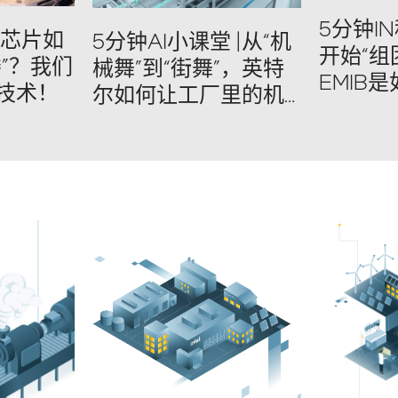
5分钟IN
| 芯片如
5分钟AI小课堂 |从“机
开始“组
”？我们
械舞”到“街舞”，英特
EMIB
技术！
尔如何让工厂里的机
在一起
器人更“靠谱”？