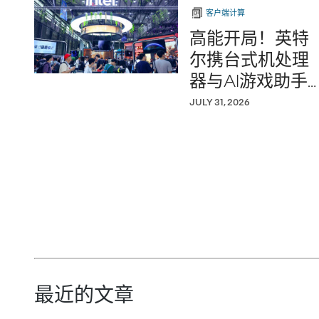
客户端计算
高能开局！英特
尔携台式机处理
器与AI游戏助手
助阵ChinaJoy
JULY 31, 2026
最近的文章