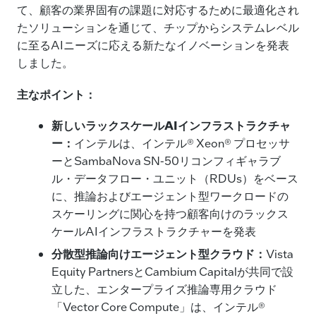
e
e
l
y
て、顧客の業界固有の課題に対応するために最適化され
たソリューションを通じて、チップからシステムレベル
b
dI
Li
に至るAIニーズに応える新たなイノベーションを発表
o
n
n
しました。
o
k
主なポイント：
k
新しいラックスケール
AIインフラストラクチャ
ー：
インテルは、インテル® Xeon® プロセッサ
ーとSambaNova SN-50リコンフィギャラブ
ル・データフロー・ユニット（RDUs）をベース
に、推論およびエージェント型ワークロードの
スケーリングに関心を持つ顧客向けのラックス
ケールAIインフラストラクチャーを発表
分散型推論向けエージェント型クラウド：
Vista
Equity PartnersとCambium Capitalが共同で設
立した、エンタープライズ推論専用クラウド
「Vector Core Compute」は、インテル®