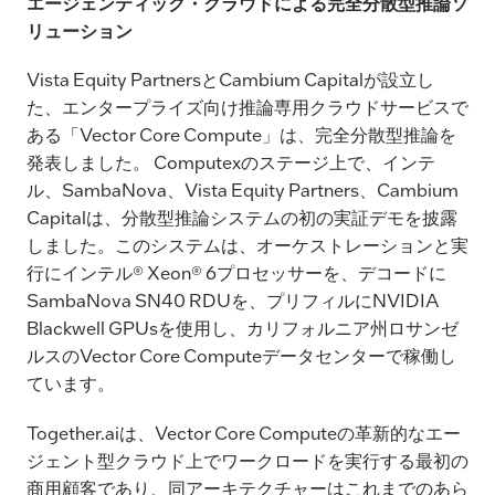
エージェンティック・クラウドによる完全分散型推論ソ
リューション
Vista Equity PartnersとCambium Capitalが設立し
た、エンタープライズ向け推論専用クラウドサービスで
ある「Vector Core Compute」は、完全分散型推論を
発表しました。 Computexのステージ上で、インテ
ル、SambaNova、Vista Equity Partners、Cambium
Capitalは、分散型推論システムの初の実証デモを披露
しました。このシステムは、オーケストレーションと実
行にインテル® Xeon® 6プロセッサーを、デコードに
SambaNova SN40 RDUを、プリフィルにNVIDIA
Blackwell GPUsを使用し、カリフォルニア州ロサンゼ
ルスのVector Core Computeデータセンターで稼働し
ています。
Together.aiは、Vector Core Computeの革新的なエー
ジェント型クラウド上でワークロードを実行する最初の
商用顧客であり、同アーキテクチャーはこれまでのあら