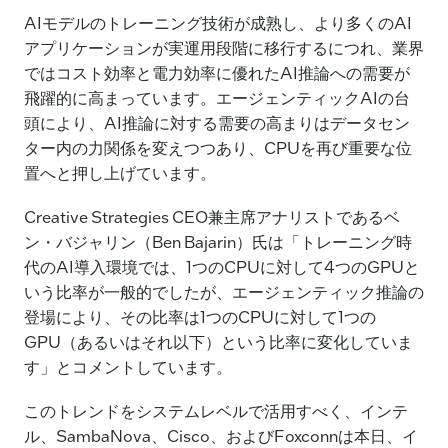
AIモデルのトレーニング技術が成熟し、より多くのAI
アプリケーションが実運用段階に移行するにつれ、業界
ではコスト効率と電力効率に優れたAI推論への需要が
飛躍的に高まっています。エージェンティックAIの台
頭により、AI推論に対する需要の高まりはデータセン
ター内の力関係を変えつつあり、CPUを再び重要な位
置へと押し上げています。
Creative Strategies CEO兼主席アナリストであるベ
ン・バジャリン（Ben Bajarin）氏は「トレーニング時
代のAI導入環境では、1つのCPUに対して4つのGPUと
いう比率が一般的でしたが、エージェンティック推論の
登場により、その比率は1つのCPUに対して1つの
GPU（あるいはそれ以下）という比率に変化していま
す」とコメントしています。
このトレンドをシステムレベルで活用すべく、インテ
ル、SambaNova、Cisco、およびFoxconnは本日、イ