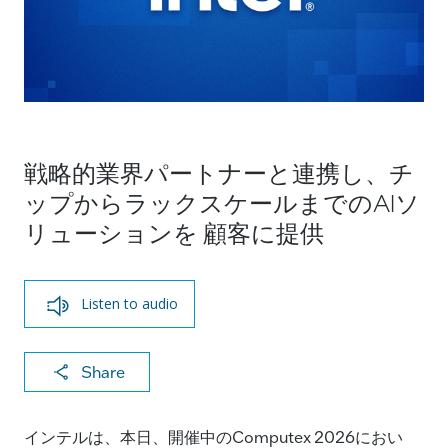
戦略的業界パートナーと連携し、チ
ップからラックスケールまでのAIソ
リューションを 顧客に提供
Listen to audio
X
F
Li
E
C
Share
a
n
m
o
c
k
ai
p
インテルは、本日、開催中のComputex 2026におい