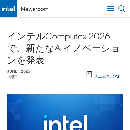
Newsroom
Togg
インテルComputex 2026
で、新たなAIイノベーショ
ンを発表
JUNE 1, 2026
人工知能（AI）
公開日