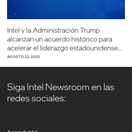
Intel y la Administración Trump
alcanzan un acuerdo histórico para
acelerar el liderazgo estadounidense
en tecnología y manufactura
AGOSTO 22, 2025
Siga Intel Newsroom en las
redes sociales:
Acerca de Intel