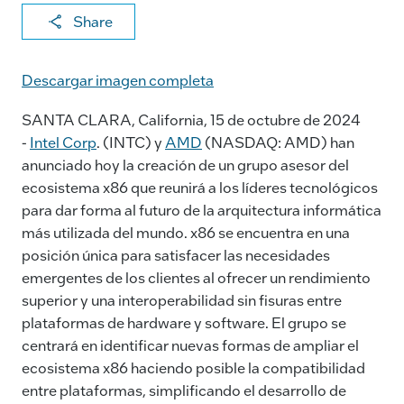
X
F
Li
E
C
Share
a
n
m
o
c
k
ai
p
Descargar imagen completa
e
e
l
y
SANTA CLARA, California, 15 de octubre de 2024
b
dI
Li
-
Intel Corp
. (INTC) y
AMD
(NASDAQ: AMD) han
o
n
n
anunciado hoy la creación de un grupo asesor del
o
k
ecosistema x86 que reunirá a los líderes tecnológicos
para dar forma al futuro de la arquitectura informática
k
más utilizada del mundo. x86 se encuentra en una
posición única para satisfacer las necesidades
emergentes de los clientes al ofrecer un rendimiento
superior y una interoperabilidad sin fisuras entre
plataformas de hardware y software. El grupo se
centrará en identificar nuevas formas de ampliar el
ecosistema x86 haciendo posible la compatibilidad
entre plataformas, simplificando el desarrollo de