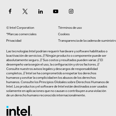
© Intel Corporation
Términos de uso
*Marcas comerciales
Cookies
Privacidad
Transparencia de la cadena de suministr
Las tecnologías Intel podrían requerir hardware y software habilitados o
la activación de servicios. // Ningún producto o componente puede ser
absolutamente seguro. // Sus costos y resultados pueden variar. // El
desempeño varía según el uso, la configuración y otros factores. //
Consulte nuestros
avisos legales y descargos de responsabilidad
completos
. // Intel se ha comprometido a respetar los derechos
humanos y a evitar la complicidad en los abusos de los derechos
humanos.
Consulte los
Principios Globales sobre Derechos Humanos de
Intel. Los productos y el software de Intel están destinados a ser usados
solamente en aplicaciones que no causan o contribuyen a una violación
de un derecho humano reconocido internacionalmente.