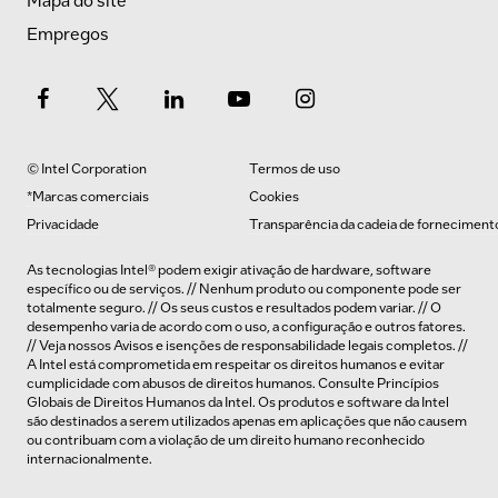
Mapa do site
Empregos
© Intel Corporation
Termos de uso
*Marcas comerciais
Cookies
Privacidade
Transparência da cadeia de forneciment
As tecnologias Intel® podem exigir ativação de hardware, software
específico ou de serviços. // Nenhum produto ou componente pode ser
totalmente seguro. // Os seus custos e resultados podem variar. // O
desempenho varia de acordo com o uso, a configuração e outros fatores.
// Veja nossos
Avisos e isenções de responsabilidade legais completos
. //
A Intel está comprometida em respeitar os direitos humanos e evitar
cumplicidade com abusos de direitos humanos. Consulte
Princípios
Globais de Direitos Humanos
da Intel. Os produtos e software da Intel
são destinados a serem utilizados apenas em aplicações que não causem
ou contribuam com a violação de um direito humano reconhecido
internacionalmente.