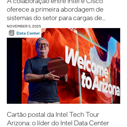
A colaboração entre Intel e Cisco
oferece a primeira abordagem de
sistemas do setor para cargas de
trabalho de IA no Edge
NOVEMBER 5, 2025
Data Center
Cartão postal da Intel Tech Tour
Arizona: o líder do Intel Data Center