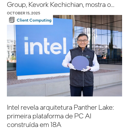
Group, Kevork Kechichian, mostra o
Xeon 6+
OCTOBER 15, 2025
Client Computing
Intel revela arquitetura Panther Lake:
primeira plataforma de PC AI
construída em 18A