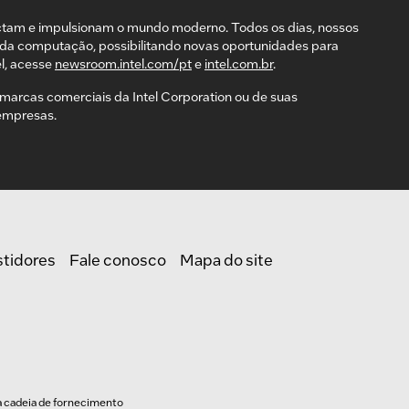
ctam e impulsionam o mundo moderno. Todos os dias, nossos
da computação, possibilitando novas oportunidades para
l, acesse
newsroom.intel.com/pt
e
intel.com.br
.
ão marcas comerciais da Intel Corporation ou de suas
 empresas.
stidores
Fale conosco
Mapa do site
a cadeia de fornecimento