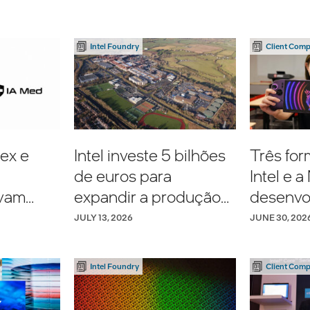
Intel Foundry
Client Comp
tex e
Intel investe 5 bilhões
Três fo
de euros para
Intel e a
vam
expandir a produção
desenvo
ificial
na Europa
conjunto
JULY 13, 2026
JUNE 30, 202
rede
dispositi
saúde
G3 do 
Intel Foundry
Client Comp