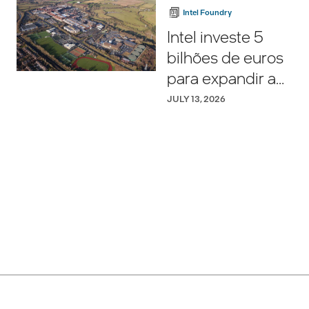
transformação de
Intel Foundry
IA corporativa da
Intel investe 5
bilhões de euros
Intel
m
para expandir a
produção na
JULY 13, 2026
Europa