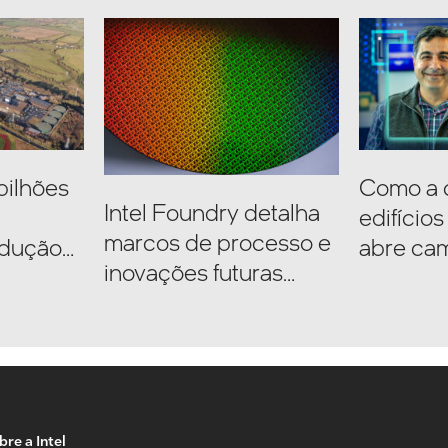
 bilhões
Como a 
Intel Foundry detalha
edifício
marcos de processo e
odução
abre ca
inovações futuras
avanços
durante o Simpósio
VLSI
re a Intel