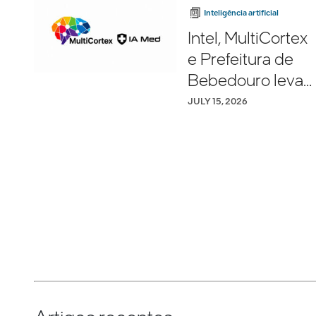
Inteligência artificial
Intel, MultiCortex
e Prefeitura de
Bebedouro leva
inteligência
JULY 15, 2026
artificial
multimodal à rede
municipal de
saúde