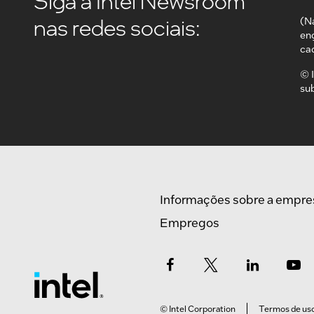
Siga a Intel Newsroom
nas redes sociais:
(N
en
ca
© I
su
Informações sobre a empre
Empregos
© Intel Corporation
Termos de us