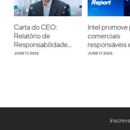
Carta do CEO:
Intel promove 
Relatório de
comerciais
Responsabilidade
responsáveis 
Corporativa da Intel
crescimento
JUNE 17, 2026
JUNE 17, 2026
2025-2026
impulsionado 
no Relatório d
Responsabili
Corporativa 
2026
Inscrev