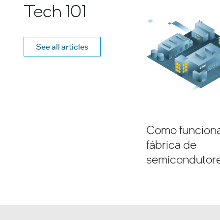
Tech 101
See all articles
Como funcion
fábrica de
semicondutor