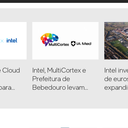
e Cloud
Intel, MultiCortex e
Intel in
Prefeitura de
de euro
para
Bebedouro levam
expandi
inteligência artificial
na Euro
o de IA
multimodal à rede
 Intel
municipal de saúde