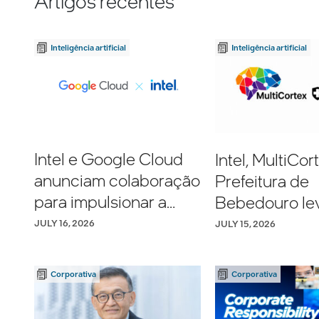
Artigos recentes
Inteligência artificial
Inteligência artificial
Intel e Google Cloud
Intel, MultiCor
anunciam colaboração
Prefeitura de
para impulsionar a
Bebedouro le
transformação de IA
inteligência art
JULY 16, 2026
JULY 15, 2026
corporativa da Intel
multimodal à 
municipal de 
Corporativa
Corporativa