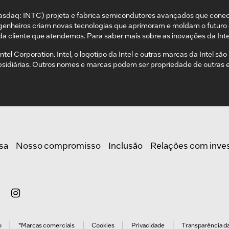
asdaq: INTC) projeta e fabrica semicondutores avançados que cone
genheiros criam novas tecnologias que aprimoram e moldam o futuro 
da cliente que atendemos. Para saber mais sobre as inovações da Inte
ntel Corporation. Intel, o logotipo da Intel e outras marcas da Intel s
bsidiárias. Outros nomes e marcas podem ser propriedade de outras
sa
Nosso compromisso
Inclusão
Relações com inve
o
*Marcas comerciais
Cookies
Privacidade
Transparência d