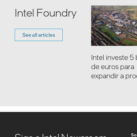
Intel Foundry
See all articles
Intel investe 5
de euros para
expandir a pr
na Europa
Sob