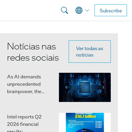
Subscribe
Notícias nas
Ver todas as
redes sociais
notícias
As AI demands
unprecedented
brainpower, the
semiconductor
industry is moving
beyond single,
Intel reports Q2
massive chips.
2026 financial
results: