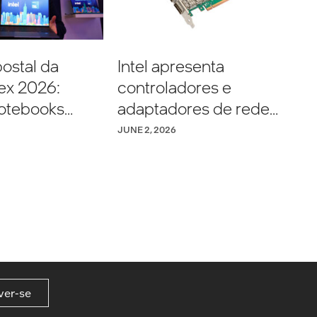
ostal da
Intel apresenta
x 2026:
controladores e
otebooks
adaptadores de rede
ore™ Série 3
Ethernet E835 para
JUNE 2, 2026
ação diária e
infraestruturas
vidade durante
corporativas, de borda
a.
e telecomunicações
ver-se