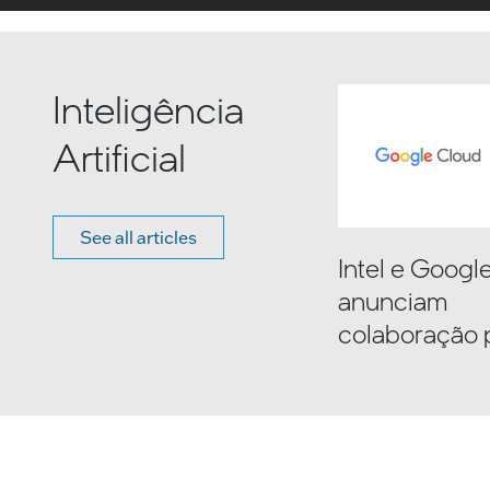
Inteligência
Artificial
See all articles
Intel e Googl
anunciam
colaboração 
impulsionar a
transformaçã
corporativa da