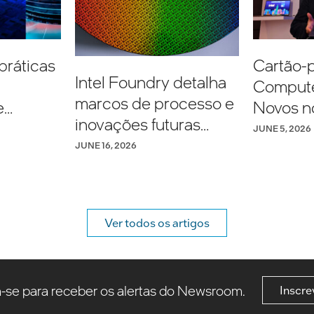
práticas
Cartão-p
Intel Foundry detalha
Compute
marcos de processo e
e
Novos n
inovações futuras
Intel® C
JUNE 5, 2026
durante o Simpósio
por IA
para cri
JUNE 16, 2026
VLSI
e
produti
dade
todo o di
de 2025–
Ver todos os artigos
a-se para receber os alertas do Newsroom.
Inscre