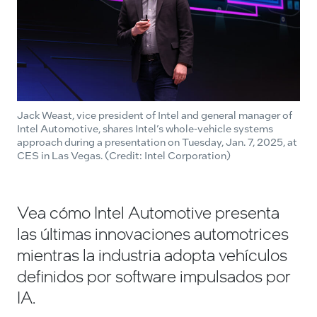
Jack Weast, vice president of Intel and general manager of
Intel Automotive, shares Intel’s whole-vehicle systems
approach during a presentation on Tuesday, Jan. 7, 2025, at
CES in Las Vegas. (Credit: Intel Corporation)
Vea cómo Intel Automotive presenta
las últimas innovaciones automotrices
mientras la industria adopta vehículos
definidos por software impulsados por
IA.