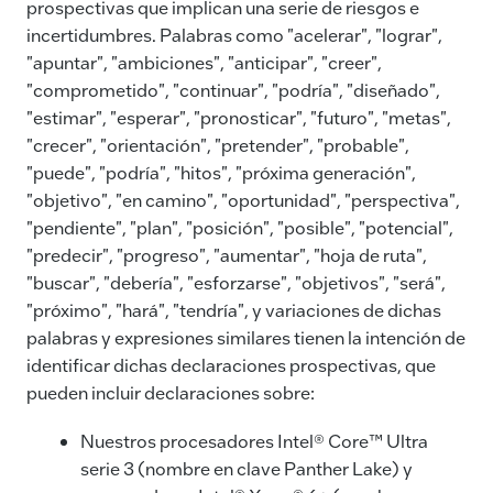
prospectivas que implican una serie de riesgos e
incertidumbres. Palabras como "acelerar", "lograr",
"apuntar", "ambiciones", "anticipar", "creer",
"comprometido", "continuar", "podría", "diseñado",
"estimar", "esperar", "pronosticar", "futuro", "metas",
"crecer", "orientación", "pretender", "probable",
"puede", "podría", "hitos", "próxima generación",
"objetivo", "en camino", "oportunidad", "perspectiva",
"pendiente", "plan", "posición", "posible", "potencial",
"predecir", "progreso", "aumentar", "hoja de ruta",
"buscar", "debería", "esforzarse", "objetivos", "será",
"próximo", "hará", "tendría", y variaciones de dichas
palabras y expresiones similares tienen la intención de
identificar dichas declaraciones prospectivas, que
pueden incluir declaraciones sobre:
Nuestros procesadores Intel® Core™ Ultra
serie 3 (nombre en clave Panther Lake) y