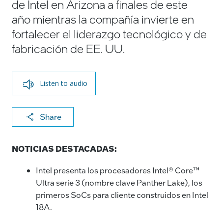
de Intel en Arizona a finales de este
año mientras la compañía invierte en
fortalecer el liderazgo tecnológico y de
fabricación de EE. UU.
Listen to audio
X
F
Li
E
C
Share
a
n
m
o
c
k
ai
p
NOTICIAS DESTACADAS:
e
e
l
y
Intel presenta los procesadores Intel® Core™
b
dI
Li
Ultra serie 3 (nombre clave Panther Lake), los
o
n
n
primeros SoCs para cliente construidos en Intel
o
k
18A.