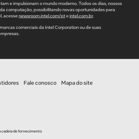
ctam e impulsionam o mundo moderno. Todos os dias, nossos
da computação, possibilitando novas oportunidades para
l, acesse
newsroom.intel.com/pt
e
intel.com.br
.
ão marcas comerciais da Intel Corporation ou de suas
 empresas.
stidores
Fale conosco
Mapa do site
a cadeia de fornecimento