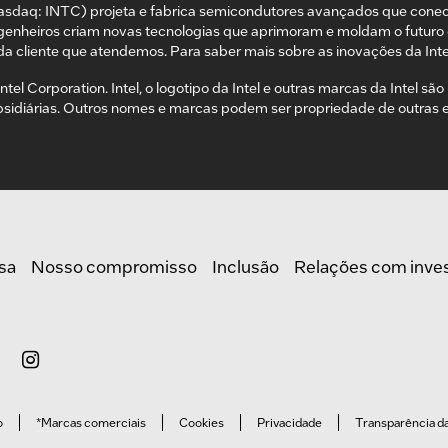
asdaq: INTC) projeta e fabrica semicondutores avançados que cone
genheiros criam novas tecnologias que aprimoram e moldam o futuro 
da cliente que atendemos. Para saber mais sobre as inovações da Inte
ntel Corporation. Intel, o logotipo da Intel e outras marcas da Intel s
bsidiárias. Outros nomes e marcas podem ser propriedade de outras
sa
Nosso compromisso
Inclusão
Relações com inve
o
*Marcas comerciais
Cookies
Privacidade
Transparência d