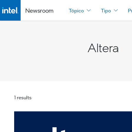
Newsroom
Tópico
Tipo
P
Altera
1 results