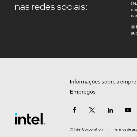
nas redes sociais:
(N
en
ca
© I
su
Informações sobre a empre
Empregos
© Intel Corporation
Termos de us