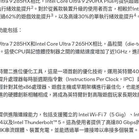
Ultra 9 285HX相比，Intel Core Ultra 9 290HX Plus
2
執行緒效能提升
。對於從舊款裝置升級的使用者而言，相較於Intel C
3
4
超過62%的遊戲效能提升
，以及高達30%的單執行緒效能提升
功能包括：
e Ultra 7 285HX和Intel Core Ultra 7 265HX相比，晶粒間（d
Hz。這使CPU與記憶體控制器之間的連結速度增加了近1GHz，
特爾二進位優化工具，這是一項首創的優化技術，運用英特爾4
處理器每時脈週期指令數（Instructions Per Clock，I
經針對其他x86處理器、遊戲主機或早期架構進行最佳化，也能
進的硬體創新相輔相成，將成為英特爾針對高階遊戲玩家長期效
階連線能力，包括支援獨立的 Intel Wi-Fi 7（5 Gig）、Intel 
® 5.4以及Intel Thunderbolt™ 5。這為使用者提供了高達80 
8K串流媒體、裝置充電，並能透過單一連接埠以串接多個裝置。