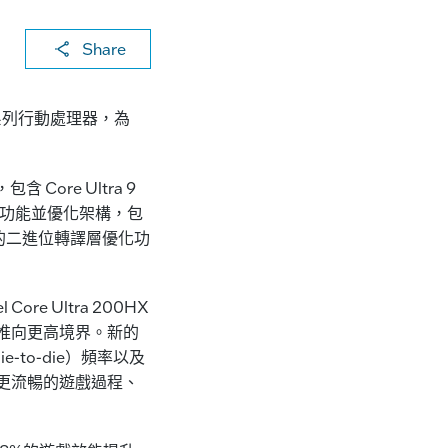
X
F
Li
E
C
Share
a
n
m
o
c
k
ai
p
lus系列行動處理器，為
e
e
l
y
b
dI
Li
 Core Ultra 9
o
n
n
入多項新功能並優化架構，包
o
k
過首創的二進位轉譯層優化功
k
e Ultra 200HX
能推向更高境界。新的
（die-to-die）頻率以及
更流暢的遊戲過程、