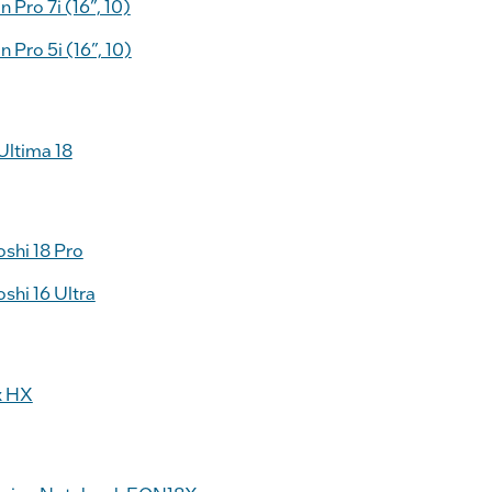
 Pro 7i (16”, 10)
 Pro 5i (16”, 10)
ltima 18
shi 18 Pro
shi 16 Ultra
x HX