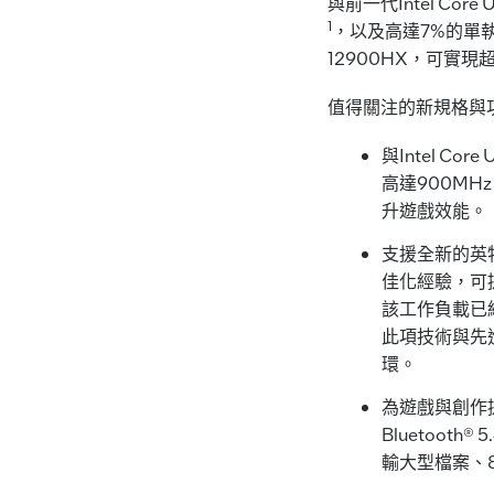
與前一代Intel Core 
1
，以及高達7%的單
12900HX，可實現
值得關注的新規格與
與Intel Cor
高達900M
升遊戲效能。
支援全新的英
佳化經驗，可提升
該工作負載已
此項技術與先
環。
為遊戲與創作提供進
Bluetooth
輸大型檔案、