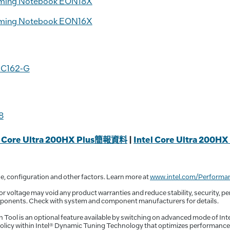
aming Notebook EON18X
aming Notebook EON16X
 C162-G
8
l Core Ultra 200HX Plus
簡報資料
|
Intel Core Ultra 200HX
e, configuration and other factors. Learn more at
www.intel.com/Performa
or voltage may void any product warranties and reduce stability, security, pe
ponents. Check with system and component manufacturers for details.
n Tool is an optional feature available by switching on advanced mode of Int
 policy within Intel® Dynamic Tuning Technology that optimizes performanc