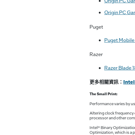
Origin PC G
Origin PC G
Puget
Puget Mobile
Razer
Razer Blade 1
更多相關資訊：
Inte
The Small Print:
Performance varies by us
Altering clock frequency 
processor and other com
Intel® Binary Optimizatio
Optimization, which is a