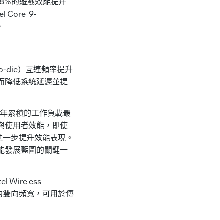
可提供超過8%的遊戲效能提升
ore i9-
。
ie-to-die）互連頻率提升
進而降低系統延遲並提
0年累積的工作負載最
PC）與使用者效能，即使
進一步提升效能表現。
能發展藍圖的關鍵一
Wireless
Gbps的雙向頻寬，可用於傳