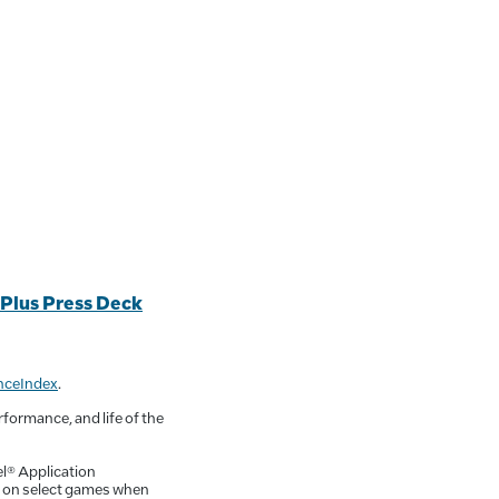
 Plus Press Deck
nceIndex
.
rformance, and life of the
el® Application
e on select games when