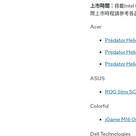
上市時間：
搭載Inte
際上市時程請參考各
Acer
Predator Heli
Predator Heli
Predator Heli
ASUS
ROG Strix S
Colorful
iGame M16 O
Dell Technologies