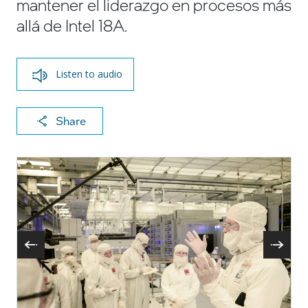
mantener el liderazgo en procesos más
allá de Intel 18A.
Listen to audio
X
F
Li
E
C
Share
a
n
m
o
c
k
ai
p
e
e
l
y
b
dI
Li
o
n
n
o
k
k