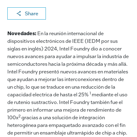
X
F
Li
E
C
Share
a
n
m
o
c
k
ai
p
Novedades:
En la reunión internacional de
e
e
l
y
dispositivos electrónicos de IEEE (IEDM por sus
siglas en inglés) 2024, Intel Foundry dio a conocer
b
dI
Li
nuevos avances para ayudar a impulsar la industria de
o
n
n
semiconductores hacia la próxima década y más allá.
o
k
Intel Foundry presentó nuevos avances en materiales
k
que ayudan a mejorar las interconexiones dentro de
un chip, lo que se traduce en una reducción de la
1
capacidad electrica de hasta el 25%
mediante el uso
de rutenio sustractivo. Intel Foundry también fue el
primero en informar una mejora de rendimiento de
2
100x
gracias a una solución de integración
heterogénea para empaquetado avanzado con el fin
de permitir un ensamblaje ultrarrápido de chip a chip.