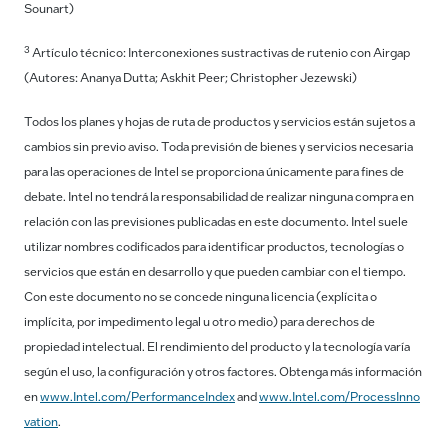
Sounart)
3
Artículo técnico: Interconexiones sustractivas de rutenio con Airgap
(Autores: Ananya Dutta; Askhit Peer; Christopher Jezewski)
Todos los planes y hojas de ruta de productos y servicios están sujetos a
cambios sin previo aviso. Toda previsión de bienes y servicios necesaria
para las operaciones de Intel se proporciona únicamente para fines de
debate. Intel no tendrá la responsabilidad de realizar ninguna compra en
relación con las previsiones publicadas en este documento. Intel suele
utilizar nombres codificados para identificar productos, tecnologías o
servicios que están en desarrollo y que pueden cambiar con el tiempo.
Con este documento no se concede ninguna licencia (explícita o
implícita, por impedimento legal u otro medio) para derechos de
propiedad intelectual. El rendimiento del producto y la tecnología varía
según el uso, la configuración y otros factores. Obtenga más información
en
www.Intel.com/PerformanceIndex
and
www.Intel.com/ProcessInno
vation
.