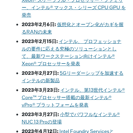
o
n
n
ー、インテル® マックス・シリーズ CPU GPU を
o
k
発売
k
2023年2月6日:
仮想化とオープン化がカギを握
るRANの未来
2023年2月15日:
インテル、 プロフェッショナ
ルの要件に応える究極のソリューションとし
て、最新ワークステーション向けインテル®
Xeon® プロセッサーを発表
2023年2月27日:
5Gリーダーシップを加速する
インテルの新製品
2023年3月23日:
インテル、第13世代インテル®
Core™ プロセッサー搭載の最新インテル®
vPro® プラットフォームを発表
2023年3月27日:
小型でパワフルなインテル®
NUC 13 Proの登場
2023年4月12日:
Intel Foundry Servicesと