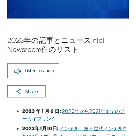
2023年の記事とニュースIntel
Newsroom件のリスト
Listen to audio
X
F
Li
E
C
Share
a
n
m
o
c
k
ai
p
2023 年 1 月 6 日:
2020年から2021年までのア
e
e
l
y
ーカイブリンク
b
dI
Li
2023年1月10日:
インテル、第 4 世代インテル®
Xeon® スケーラブル・プロセッサー・ファミリ