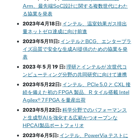
Arm、最先端SoC設計に関する複数世代にわた
る協業を発表
2023年4月18日:
インテル、温室効果ガス排出
量ネットゼロ達成に向け前進
2023年5月11日:
インテルとBCG、エンタープラ
イズ品質で安全な生成AI提供のための協業を発
表
2023 年 5 月 19 日:
理研とインテルが 次世代コ
ンピューティング分野の共同研究に向けて連携
2023年5月22日:
インテル、PCIe 5.0 と CXL 接
続を備えた初の FPGA 製品、R タイル搭載 Intel
Agilex® 7 FPGA を量産出荷
2023年5月22日:
科学分野でのパフォーマンス
と生成型AIを強化する広範かつオープンな
HPCAI製品ポートフォリオ
2023年6月5日:
インテル、PowerVia テストに