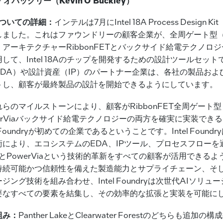
オバックリー（Kevin O’Buckley）
8Aについての詳細：
インテルは7月にIntel 18A Process Design Ki
しました。これはファウンドリーの顧客企業が、全周ゲート型（
アーキテクチャーRibbonFETとバックサイド給電テクノロジーP
して、Intel 18Aのチップを開発するための設計ツールセッ
EDA）や設計資産（IP）のパートナー企業は、各社の製品およ
トし、顧客が最終製品の設計を開始できるようにしています。
れらのマイルストーンにより、顧客がRibbonFET全周ゲート
erViaバックサイド給電テクノロジーの両方を確実に実装でき
 Foundryが初めての企業であるということです。Intel FoundryはI
術により、エコシステムのEDA、IPツール、プロセスフローを
FETとPowerViaという技術的革新をすべての顧客が活用できる
持続可能かつ信頼性を備えた製造能力とサプライチェーン、そ
ジング技術を組み合わせ、Intel Foundryは次世代AIソリュ
要なすべての要素を結集し、その効率的な拡張と実装を可能に
組み：
Panther LakeとClearwater Forestのどちらも追加