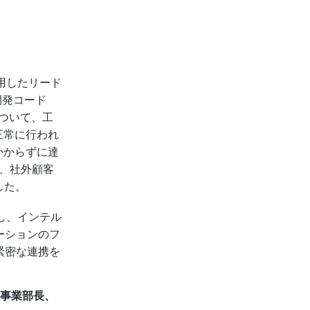
採用したリード
（開発コード
について、工
正常に行われ
かからずに達
た、社外顧客
した。
し、インテル
ーションのフ
緊密な連携を
ス事業部長、