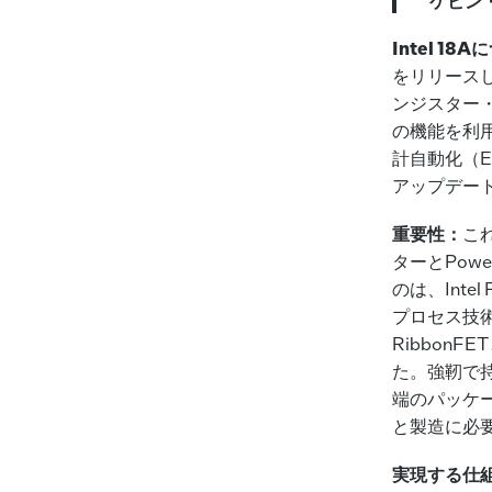
ケビン・
Intel 1
をリリース
ンジスター・
の機能を利用
計自動化（
アップデー
重要性：
こ
ターとPow
のは、Intel
プロセス技
Ribbon
た。強靭で
端のパッケー
と製造に必
実現する仕