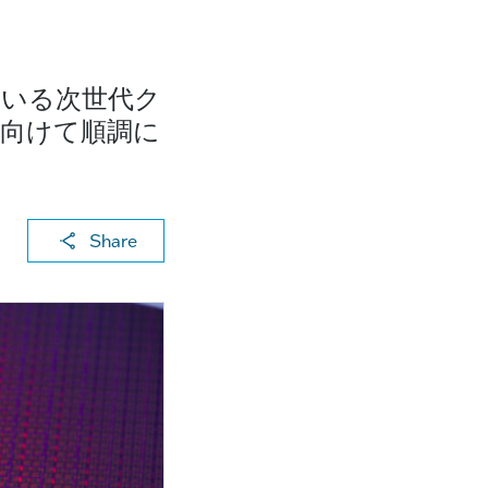
れている次世代ク
に向けて順調に
X
F
Li
E
C
Share
a
n
m
o
c
k
ai
p
e
e
l
y
b
dI
Li
o
n
n
o
k
k