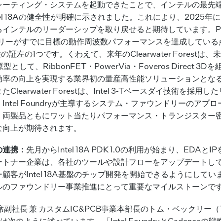
レーティング・システムを起動できたことで、インテルの最先
tel 18Aの健全性が明確に示されました。これにより、2025年
インテルのリーダーシップを取り戻せると期待しています。Panth
リーがすでに目標の動作周波数パフォーマンスを達成している点も
の証左の1つです。くわえて、来年のClearwater Forestは、
として、RibbonFET・PowerVia・Foveros Direct 3
効率の向上を実現する業界初の量産高性能ソリューションとな
Clearwater Forestは、Intel 3-Tベースダイ技術を採用
Intel Foundryが主導するシステム・ファウンドリーのアプ
、両製品ともにワット当たりパフォーマンス・トランジスター
な向上が期待されます。
の連携：
先月からIntel 18A PDK 1.0の利用が始まり、EDAと
ートナー企業は、各社のツールや設計フローをアップデートし
顧客がIntel 18A基盤のチップ開発を開始できるようにしてい
ルのファウンドリー事業推進にとって重要なマイルストーンで
e上席副社長 兼 カスタムIC&PCB事業本部長のトム・ベックリー（
）氏は次のように述べています。「Intel FoundryとCadence