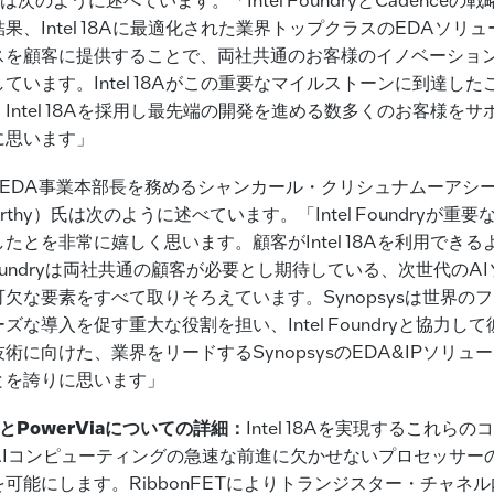
果、Intel 18Aに最適化された業界トップクラスのEDAソリュ
スを顧客に提供することで、両社共通のお客様のイノベーショ
ています。Intel 18Aがこの重要なマイルストーンに到達し
Intel 18Aを採用し最先端の開発を進める数多くのお客様を
に思います」
ysのEDA事業本部長を務めるシャンカール・クリシュナムーアシー（S
moorthy）氏は次のように述べています。「Intel Foundryが重
たとを非常に嬉しく思います。顧客がIntel 18Aを利用でき
l Foundryは両社共通の顧客が必要とし期待している、次世代のA
欠な要素をすべて取りそろえています。Synopsysは世界の
ズな導入を促す重大な役割を担い、Intel Foundryと協力し
術に向けた、業界をリードするSynopsysのEDA&IPソリュ
とを誇りに思います」
ETとPowerViaについての詳細：
Intel 18Aを実現するこれら
AIコンピューティングの急速な前進に欠かせないプロセッサー
可能にします。RibbonFETによりトランジスター・チャネ