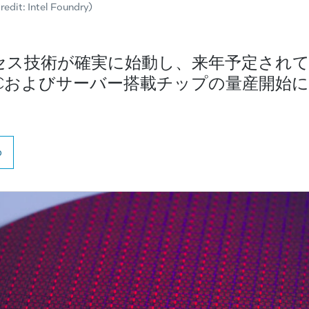
edit: Intel Foundry)
8Aプロセス技術が確実に始動し、来年予定さ
Cおよびサーバー搭載チップの量産開始
o