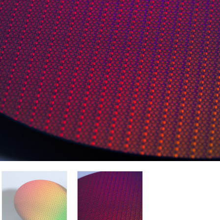
l Foundry's Leading-Edge Process Node, Is On Track For Producti
werVia, Foundry Customers Will Unlock Greater Processor Sca
Drive The Future Of AI Computing Forward. (Credit: Intel Foun