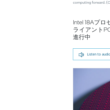
computing forward. (Cr
Intel 1
ライアントP
進行中
Listen to audi