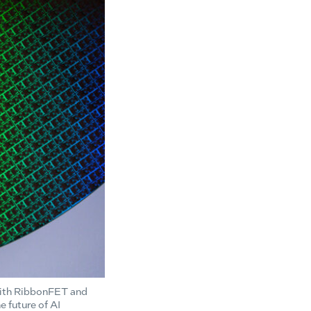
 With RibbonFET and
e future of AI