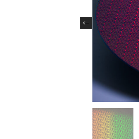
Intel 18A, Inte
RibbonFET And Po
To 