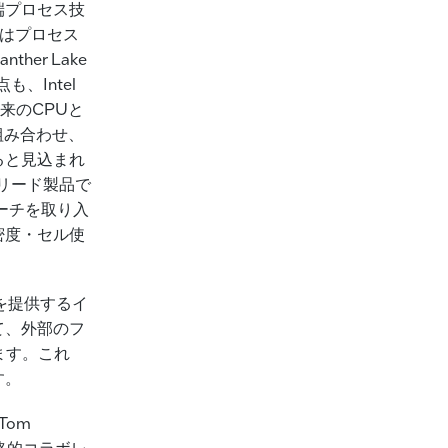
端プロセス技
にはプロセス
er Lake
、Intel
未来のCPUと
Dを組み合わせ、
ると見込まれ
したリード製品で
ローチを取り入
密度・セル使
IPを提供するイ
て、外部のフ
ます。これ
す。
Tom
の戦略的コラボレ