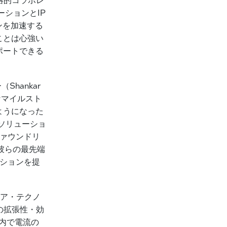
ーションとIP
ンを加速する
たことは心強い
サポートできる
hankar
要なマイルスト
るようになった
Iソリューショ
ファウンドリ
て彼らの最先端
ーションを提
のコア・テクノ
の拡張性・効
ル内で電流の