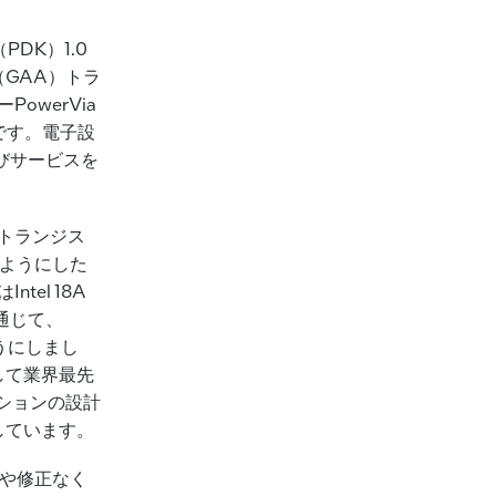
t（PDK）1.0
GAA）トラ
owerVia
トです。電子設
びサービスを
型トランジス
るようにした
ntel 18A
通じて、
ようにしまし
して業界最先
ーションの設計
しています。
の構成や修正なく