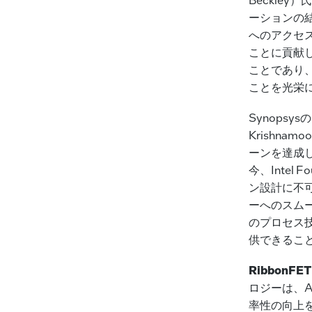
ーションの結
へのアクセ
ことに貢献し
ことであり、
ことを光栄
Synops
Krishna
ーンを達成し
今、Inte
ン設計に不可
ーへのスムー
のプロセス技
供できるこ
RibbonF
ロジーは、
率性の向上を