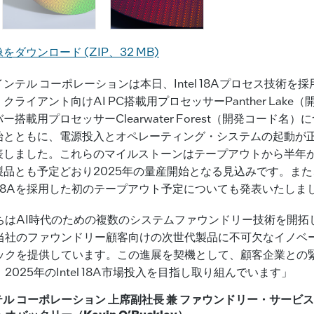
ダウンロード (ZIP、32 MB)
インテル コーポレーションは本日、Intel 18Aプロセス技術を
クライアント向けAI PC搭載用プロセッサーPanther Lake
ー搭載用プロセッサーClearwater Forest（開発コード名）
始とともに、電源投入とオペレーティング・システムの起動が
表しました。これらのマイルストーンはテープアウトから半年
製品とも予定どおり2025年の量産開始となる見込みです。ま
el 18Aを採用した初のテープアウト予定についても発表いたしま
ちはAI時代のための複数のシステムファウンドリー技術を開拓
当社のファウンドリー顧客向けの次世代製品に不可欠なイノベ
ックを提供しています。この進展を契機として、顧客企業との
2025年のIntel 18A市場投入を目指し取り組んでいます」
ンテル コーポレーション 上席副社長 兼 ファウンドリー・サービ