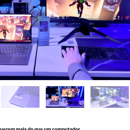
rbolt Share’s screen-share capabilities were on display with a 
nderbolt cable and port to a powerful desktop playing Marvel R
ask of running the game, while the laptop managed the streami
and OBS (Open Broadcaster Software). Both were controlled o
ration)
querem mais do que um computador