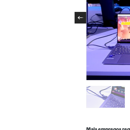
At CES 2025, Thunde
connected via a Thu
handled the heavy t
Thunderbolt Share 
(Credit: Intel Corpo
Mais empregos re