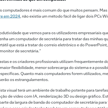
ios computadores é mais comum do que muitos pensam. Mas 
re em 2024
, não existia um método fácil de ligar dois PCs 
rodutividade que vemos para os utilizadores empresariais que
tenha um computador de secretária para tratar das minhas qu
átil que está a tratar do correio eletrônico e do PowerPoint
 monitor de secretária.”
stas e os criadores profissionais utilizam frequentemente do
aior flexibilidade, menor sobrecarga do sistema e a possibi
específicas. Quanto mais computadores forem utilizados, mel
serão os estrangulamentos.
sta visual terá um ambiente de trabalho potente para tarefa
ação de vídeo com IA, renderização 3D ou design gráfico. Es
arte da largura de banda do computador de secretária par