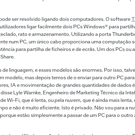
ode ser resolvido ligando dois computadores. O software
T
 utilizadores ligar facilmente dois PCs Windows® para partilh
 teclado, rato e armazenamento. Utilizando a porta Thunderb
ente num PC, um único cabo proporciona uma computação se
atência para partilha de ficheiros e de ecrãs. Um dos PCs ou 
 Share.
s de linguagem, e esses modelos são enormes. Por isso, talv
 um modelo, mas depois temos de o enviar para outro PC para 
ores, IA e movimentação de grandes quantidades de dados é
disse Lyle Warnke, Engenheiro de Marketing Técnico da Intel
de Wi-Fi, que é lenta, ou pela nuvem, que é ainda mais lenta
mpo e não é muito eficiente. Isto é privado. Não vou para a
porque estão simplesmente a passar de um PC para o outro 