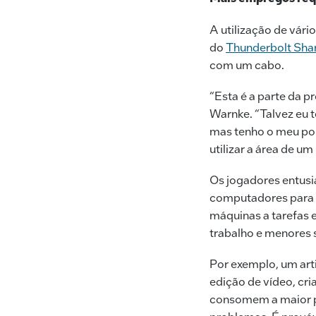
A utilização de vár
do
Thunderbolt Sha
com um cabo.
“Esta é a parte da p
Warnke. “Talvez eu 
mas tenho o meu port
utilizar a área de um
Os jogadores entusia
computadores para m
máquinas a tarefas 
trabalho e menores 
Por exemplo, um arti
edição de vídeo, cri
consomem a maior p