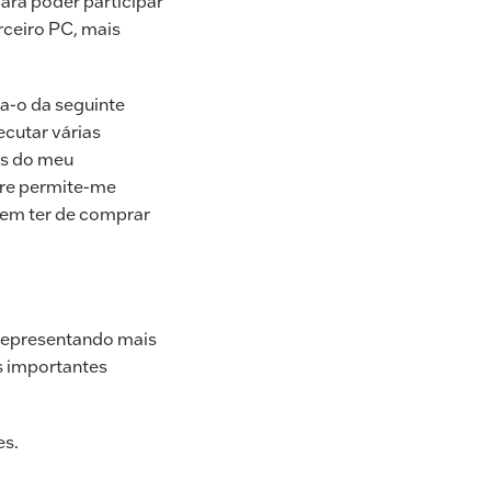
ara poder participar
rceiro PC, mais
ca-o da seguinte
ecutar várias
as do meu
are permite-me
sem ter de comprar
 representando mais
as importantes
es.