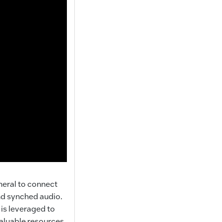
heral to connect
nd synched audio.
 is leveraged to
valuable resources