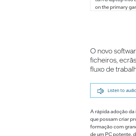
on the primary gam
O novo software
ficheiros, ecr
fluxo de trabal
Listen to audi
A rápida adoção da 
que possam criar pr
formação com grand
de um PC potente, d