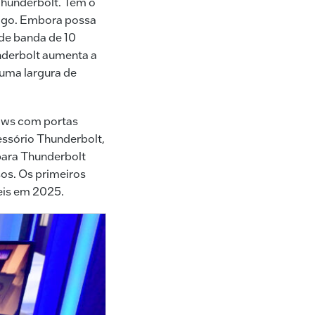
hunderbolt. Tem o
ago. Embora possa
de banda de 10
nderbolt aumenta a
 uma largura de
ows com portas
essório Thunderbolt,
para Thunderbolt
sos. Os primeiros
veis em 2025.