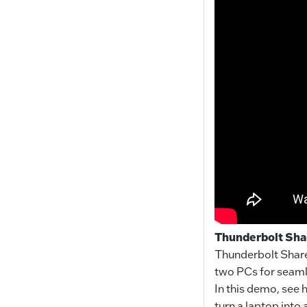
Thunderbolt Sha
Thunderbolt Share
two PCs for seamle
In this demo, see 
turn a laptop into