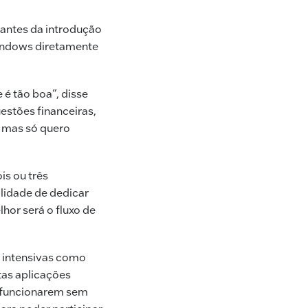
antes da introdução
Windows diretamente
 é tão boa”, disse
estões financeiras,
, mas só quero
is ou três
lidade de dedicar
hor será o fluxo de
s intensivas como
tas aplicações
a funcionarem sem