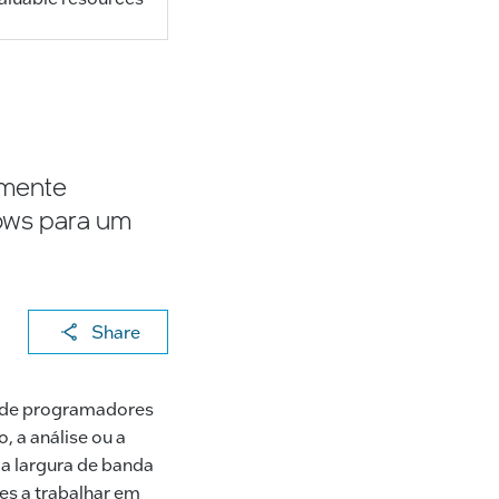
ilmente
dows para um
X
F
Li
E
C
Share
a
n
m
o
c
k
ai
p
ra de programadores
e
e
l
y
 a análise ou a
b
dI
Li
 largura de banda
es a trabalhar em