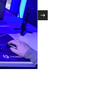
laptop directly
At CES 2025, Thunderbolt Share’s screen-
ivals. The desktop
connected via a Thunderbolt cable and p
ng workload using
handled the heavy task of running the g
n one screen.
Thunderbolt Share and OBS (Open Broad
(Credit: Intel Corporation)