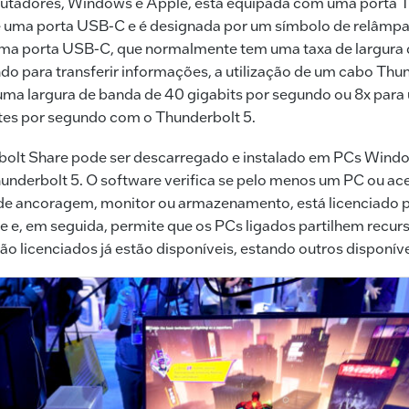
utadores, Windows e Apple, está equipada com uma porta T
uma porta USB-C e é designada por um símbolo de relâmp
uma porta USB-C, que normalmente tem uma taxa de largura 
do para transferir informações, a utilização de um cabo Thu
uma largura de banda de 40 gigabits por segundo ou 8x para
tes por segundo com o Thunderbolt 5.
bolt Share pode ser descarregado e instalado em PCs Wind
underbolt 5. O software verifica se pelo menos um PC ou ac
e ancoragem, monitor ou armazenamento, está licenciado 
e e, em seguida, permite que os PCs ligados partilhem recur
ão licenciados já estão disponíveis, estando outros disponí