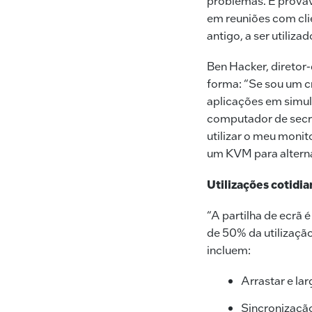
problemas. É prováv
em reuniões com clie
antigo, a ser utiliz
Ben Hacker, diretor-
forma: “Se sou um cr
aplicações em simul
computador de secre
utilizar o meu moni
um KVM para alterna
Utilizações cotidi
“A partilha de ecrã
de 50% da utilização
incluem:
Arrastar e la
Sincronização