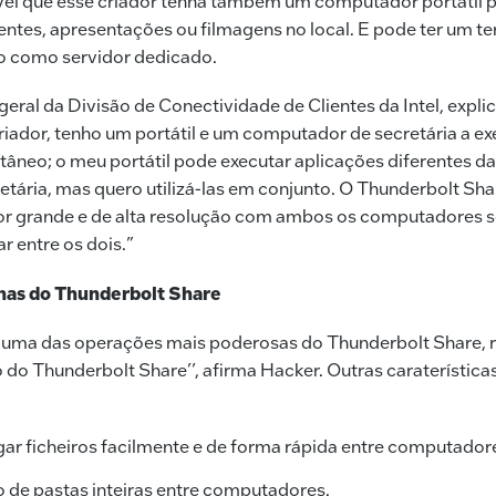
el que esse criador tenha também um computador portátil p
ntes, apresentações ou filmagens no local. E pode ter um te
ado como servidor dedicado.
geral da Divisão de Conectividade de Clientes da Intel, expli
iador, tenho um portátil e um computador de secretária a ex
tâneo; o meu portátil pode executar aplicações diferentes d
tária, mas quero utilizá-las em conjunto. O Thunderbolt Sh
tor grande e de alta resolução com ambos os computadores 
r entre os dois.”
anas do Thunderbolt Share
 é uma das operações mais poderosas do Thunderbolt Share,
 do Thunderbolt Share’’, afirma Hacker. Outras caraterístic
rgar ficheiros facilmente e de forma rápida entre computador
 de pastas inteiras entre computadores.