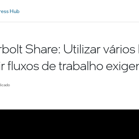
ress Hub
olt Share: Utilizar vário
ir fluxos de trabalho exige
licado