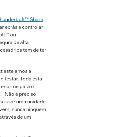
o
n
n
o
k
k
hunderbolt™ Share
ar ecrãs e controlar
olt™ ou
gura de alta
acessórios tem de ter
ez estejamos a
o testar. Toda esta
 enorme para o
. “Não é preciso
, ou usar uma unidade
 nuvem, nunca ninguém
através de um