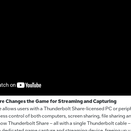
re Changes the Game for Streaming and Capturing
 allows users with a Thunderbolt Share-licensed PC or perip
ss control of both computers, screen sharing, file sharing a
how Thunderbolt Share – all with a single Thunderbolt cable –
 a dedicated game capture and streaming device, freeing up 