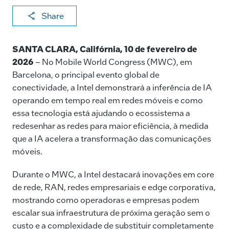
X
F
Li
E
C
Share
a
n
m
o
c
k
ai
p
SANTA CLARA, Califórnia, 10 de fevereiro de
e
e
l
y
2026
– No Mobile World Congress (MWC), em
Barcelona, o principal evento global de
b
dI
Li
conectividade, a Intel demonstrará a inferência de IA
o
n
n
operando em tempo real em redes móveis e como
o
k
essa tecnologia está ajudando o ecossistema a
k
redesenhar as redes para maior eficiência, à medida
que a IA acelera a transformação das comunicações
móveis.
Durante o MWC, a Intel destacará inovações em core
de rede, RAN, redes empresariais e edge corporativa,
mostrando como operadoras e empresas podem
escalar sua infraestrutura de próxima geração sem o
custo e a complexidade de substituir completamente