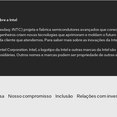
re a Intel
asdaq: INTC) projeta e fabrica semicondutores avançados que cone
genheiros criam novas tecnologias que aprimoram e moldam o futuro 
da cliente que atendemos. Para saber mais sobre as inovações da Inte
ntel Corporation. Intel, o logotipo da Intel e outras marcas da Intel s
bsidiárias. Outros nomes e marcas podem ser propriedade de outras
sa
Nosso compromisso
Inclusão
Relações com inve