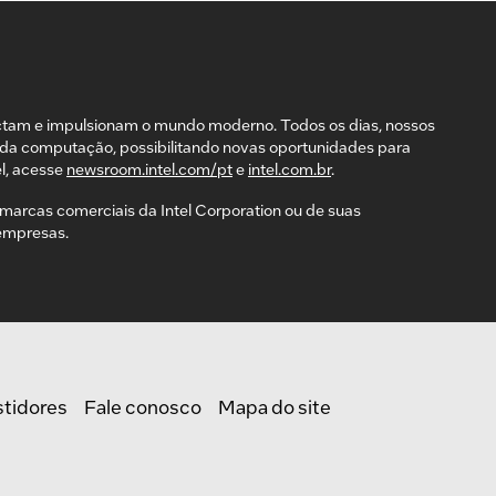
ctam e impulsionam o mundo moderno. Todos os dias, nossos
da computação, possibilitando novas oportunidades para
l, acesse
newsroom.intel.com/pt
e
intel.com.br
.
ão marcas comerciais da Intel Corporation ou de suas
 empresas.
stidores
Fale conosco
Mapa do site