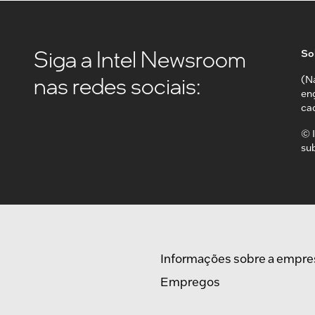
Siga a Intel Newsroom
Sob
nas redes sociais:
(N
en
ca
© I
su
Informações sobre a empre
Empregos