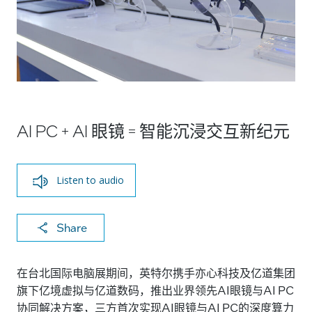
AI PC + AI 眼镜 = 智能沉浸交互新纪元
Listen to audio
X
F
Li
E
C
Share
a
n
m
o
c
k
ai
p
在台北国际电脑展期间，英特尔携手亦心科技及亿道集团
e
e
l
y
旗下亿境虚拟与亿道数码，推出业界领先AI眼镜与AI PC
协同解决方案，三方首次实现AI眼镜与AI PC的深度算力