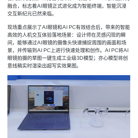
b
dI
Li
融合，标志着AI眼镜正式进化成为智能终端，智能沉浸
o
n
n
交互新纪元已然来临。
o
k
现场重点展示了AI眼镜和AI PC有效结合后，带来的智能
k
高效的人机交互体验落地场景：设计师在灵感闪现的瞬
间，能够通过AI眼镜的摄像头快速捕捉周围的画面和场
景，并传输到AI PC上进行快速处理和创作。AI PC将AI
眼镜拍摄的草图一键生成工业级3D模型；亦心模型将创
意线稿实时渲染出超写实效果图。