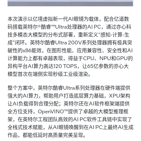
本次演示以亿境虚拟新一代AI眼镜为载体，配合亿道数
码搭载英特尔®酷睿™Ultra处理器的AI PC，通过亦心科
技多模态大模型的分布式部署，重新定义“感知-计算-生
成”闭环。英特尔酷睿Ultra 200V系列处理器拥有极具突
破性的x86能效，在图形性能、应用兼容性、安全性和AI
计算能力上都有卓越表现，得益于CPU、NPU和GPU的
异构平台AI算力高达120 TOPS，让65亿参数的亦心大
模型首次在端侧实现秒级工业级渲染。
整个方案中，英特尔酷睿Ultra系列处理器在硬件端提供
强大的AI算力，帮助用户打造底层算力基础，XPU架构
让AI负载得到合理分配；英特尔还在AI软件框架端提供
全方位支持，OpenVINO™提供了卓越的大模型推理框
架，在英特尔工程团队高效的AI PC软件工具链中实现了
全栈式技术赋能，从AI眼镜唤醒到在AI PC上最终AI生成
作品，都能低延时高质量完美呈现。