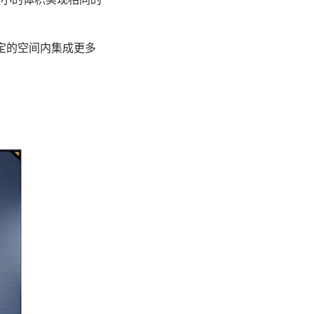
定的空间内集成更多