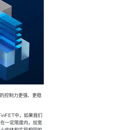
流的控制力更强、更稳
nFET中，如果我们
，在一定限度内，加宽
更小的体积实现相同的