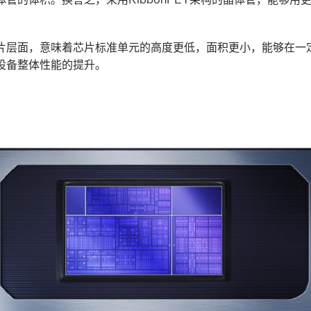
片层面，意味着芯片标准单元的高度更低，面积更小，能够在一
设备整体性能的提升。