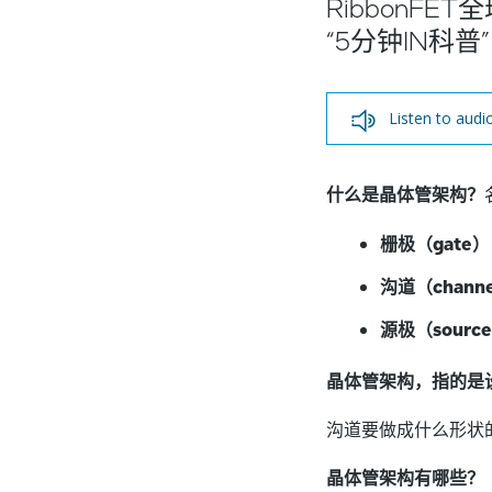
RibbonF
“5分钟IN
Listen to audi
什么是晶体管架构？
栅极（gate）
沟道（chann
源极（sourc
晶体管架构，指的是
沟道要做成什么形状
晶体管架构有哪些？