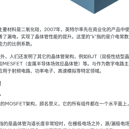
主要材料是二氧化硅，2007年，英特尔率先在商业化的产品中使
善了漏电，实现了晶体管性能的提升。这里的“k”指的是介电常
能力的比例系数。
之外，人们还发明了其它的晶体管架构，例如BJT（双极性结型晶
MESFET（金属半导体场效应晶体管）等。与作为数字电路主
应用于射频电路、功率电子、高速模拟等特定领域。
程
T
统的MOSFET架构，顾名思义，它的所有组件都在一个水平面
指的是晶体管沟道长度非常短时，在栅极电场之外，源/漏极电