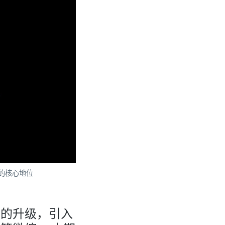
的核心地位
构的升级，引入