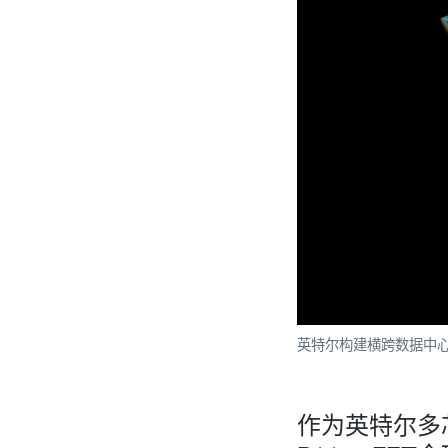
英特尔构建横跨数据中心
作为英特尔多