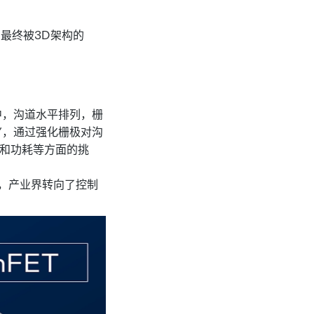
最终被3D架构的
中，沟道水平排列，栅
”，通过强化栅极对沟
能和功耗等方面的挑
此，产业界转向了控制