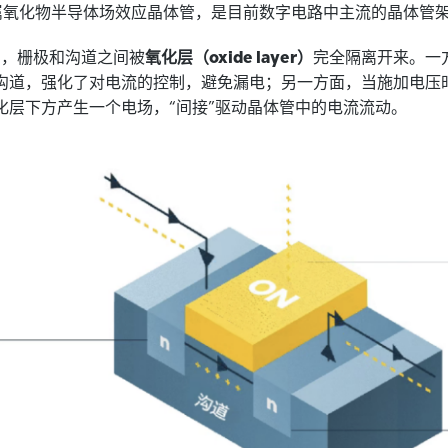
属氧化物半导体场效应晶体管，是目前数字电路中主流的晶体管
中，栅极和沟道之间被
氧化层（oxide layer）
完全隔离开来。一
沟道，强化了对电流的控制，避免漏电；另一方面，当施加电压
化层下方产生一个电场，“间接”驱动晶体管中的电流流动。