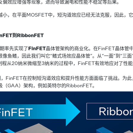
反偏效应增强等现象，进而导致漏电和性能不稳定等后果。
越小，在平面MOSFET中，短沟道效应已经无法克服，因此，它
nFET到RibbonFET
初期率先实现了
FinFET
晶体管架构的商业化。在FinFET晶体管
像鱼鳍，因此我们叫它“鳍式场效应晶体管”。从“一面”到“三面
制程从20纳米微缩至3纳米的过程中，FinFET有效地应对了性
，FinFET在控制短沟道效应和提升性能方面面临了挑战。为
（GAA）架构，例如英特尔的RibbonFET。