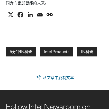
同奔向更加智能的未来。
X
F
Li
E
C
a
n
m
o
c
k
ai
p
e
e
l
y
b
dI
Li
o
n
n
5分钟IN科普
Intel Products
IN科普
o
k
k
从文章中复制文本
Follow Intel Newsroom on