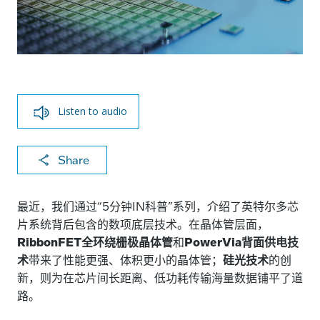
Listen to audio
X
F
Li
E
C
Share
a
n
m
o
c
k
ai
p
最近，我们通过“5分钟IN科普”系列，介绍了英特尔多芯
e
e
l
y
片系统背后包含的数项底层技术。在晶体管层面，
RibbonFET全环绕栅极晶体管
和
PowerVia背面供电技
b
dI
Li
术
带来了性能更强、体积更小的晶体管；
硅光技术
的创
o
n
n
新，则为在芯片间长距离、低功耗传输海量数据铺平了道
o
k
路。
k