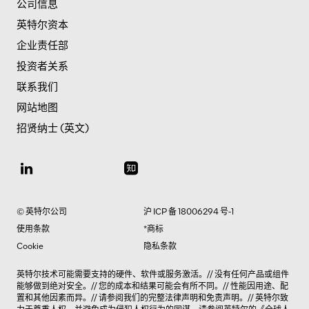
公司信息
英特尔资本
企业责任部
投资者关系
联系我们
网站地图
招贤纳士 (英文)
© 英特尔公司
沪 ICP 备 18006294 号-1
使用条款
*商标
Cookie
隐私条款
英特尔技术可能需要支持的硬件、软件或服务激活。// 没有任何产品或组件
能够做到绝对安全。// 您的成本和结果可能会有所不同。// 性能因用途、配
置和其他因素而异。// 请参阅我们的完整法律
声明和免责声明
。// 英特尔致
力于尊重人权，并避免成为侵犯人权行为的同谋。请参阅英特尔的
《全球人