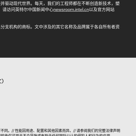
接并驱动现代世界。每天，我们的工程师都在不断创造新技术，塑
，请访问英特尔中国新闻中心
newsroom.intel.cn
以及官方网站
司或其分支机构的商标。文中涉及的其它名称及品牌属于各自所有者资
)
同。// 性能因用途、配置和其他因素而异。// 请参阅我们的完整法律
声明
和软件仅可用于不会导致或有助于任何国际公认的侵犯人权行为的应用。