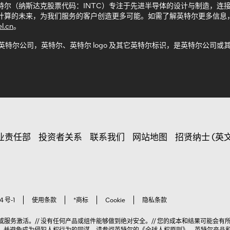
特尔（纳斯达克股票代码：INTC）专注于先进半导体的设计与制造，连
计算的未来，为我们服务的客户创造更多可能。如需了解英特尔更多信息
el.cn
。
 英特尔公司，英特尔、英特尔 logo 及其它英特尔标识，是英特尔公
。
业责任部
投资者关系
联系我们
网站地图
招贤纳士 (英文
4 号-1
使用条款
*商标
Cookie
隐私条款
务激活。// 没有任何产品或组件能够做到绝对安全。// 您的成本和结果可能会有所不
权，并避免成为侵犯人权行为的同谋。请参阅英特尔的
《全球人权原则》
。英特尔产品