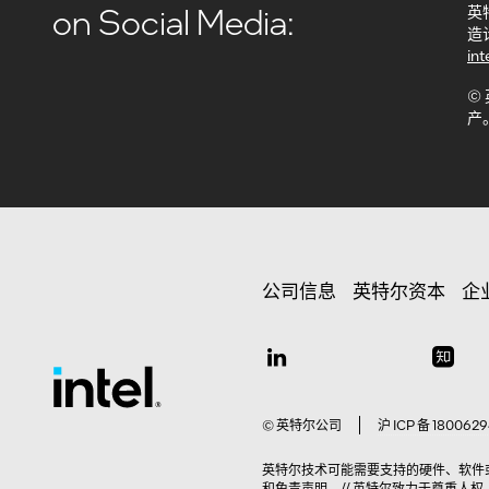
on Social Media:
英
造
int
©
产
公司信息
英特尔资本
企
© 英特尔公司
沪 ICP 备 1800629
英特尔技术可能需要支持的硬件、软件或服
和免责声明
。// 英特尔致力于尊重人