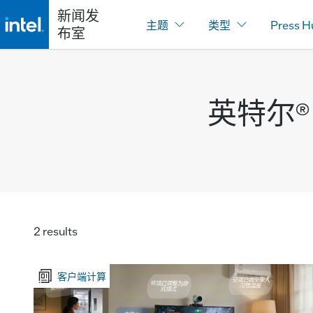
新闻发
主题
类型
Press H
布室
英特尔® 
2 results
客户端计算