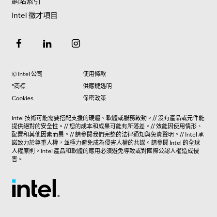
網站索引
Intel 徵才項目
© Intel 公司
使用條款
*商標
供應鏈透明
Cookies
保密政策
Intel 技術可能需要搭配支援的硬體、軟體或服務啟動。// 沒有產品或元件能
提供絕對的安全性。// 您的成本和成果可能有所落差。// 效能因使用情形、
配置和其他因素而異。// 請參閱我們完整的法律
通知與免責聲明
。// Intel 承
諾致力於尊重人權，並極力避免成為侵害人權的共謀。請參閱 Intel 的
全球
人權原則
。Intel 產品和軟體的應用必須避免導致或對國際公認人權造成侵
害。