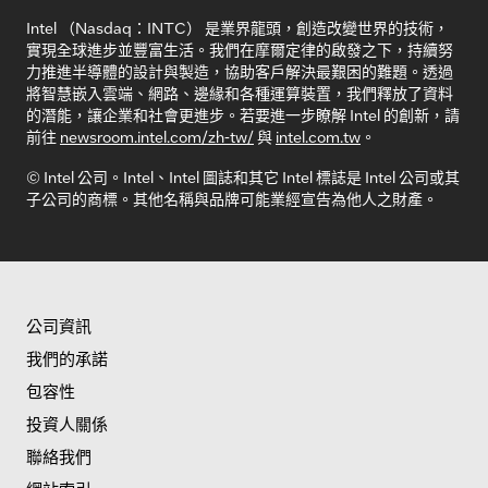
Intel （Nasdaq：INTC） 是業界龍頭，創造改變世界的技術，
實現全球進步並豐富生活。我們在摩爾定律的啟發之下，持續努
力推進半導體的設計與製造，協助客戶解決最艱困的難題。透過
將智慧嵌入雲端、網路、邊緣和各種運算裝置，我們釋放了資料
的潛能，讓企業和社會更進步。若要進一步瞭解 Intel 的創新，請
前往
newsroom.intel.com/zh-tw/
與
intel.com.tw
。
© Intel 公司。Intel、Intel 圖誌和其它 Intel 標誌是 Intel 公司或其
子公司的商標。其他名稱與品牌可能業經宣告為他人之財產。
公司資訊
我們的承諾
包容性
投資人關係
聯絡我們