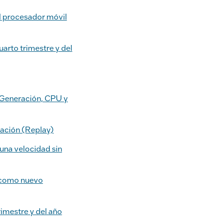
c
k
ai
p
l procesador móvil
e
e
l
y
b
dI
Li
uarto trimestre y del
o
n
n
o
k
k
 Generación, CPU y
ración (Replay)
una velocidad sin
y como nuevo
rimestre y del año