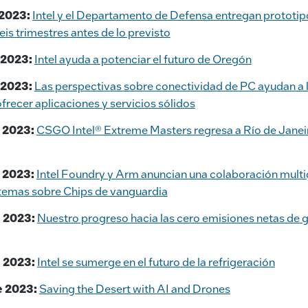
 2023:
Intel y el Departamento de Defensa entregan prototi
is trimestres antes de lo previsto
e 2023:
Intel ayuda a potenciar el futuro de Oregón
e 2023:
Las perspectivas sobre conectividad de PC ayudan a 
frecer aplicaciones y servicios sólidos
e 2023:
CSGO Intel® Extreme Masters regresa a Río de Janeiro
e 2023:
Intel Foundry y Arm anuncian una colaboración multi
stemas sobre Chips de vanguardia
e 2023:
Nuestro progreso hacia las cero emisiones netas de 
e 2023:
Intel se sumerge en el futuro de la refrigeración
e 2023:
Saving the Desert with AI and Drones