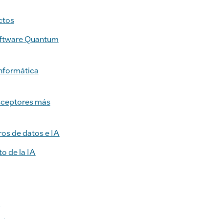
ctos
 software Quantum
informática
nsceptores más
ros de datos e IA
o de la IA
0