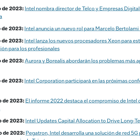
o de 2023:
Intel nombra director de Telco y Empresas Digita
a
o de 2023:
Intel anuncia un nuevo rol para Marcelo Bertolam
o de 2023:
Intel lanza los nuevos procesadores Xeon para es
ción para los profesionales
o de 2023:
Aurora y Borealis abordarán los problemas más a
o de 2023:
Intel Corporation participará en las próximas con
o de 2023:
El informe 2022 destaca el compromiso de Intel 
s
o de 2023:
Intel Updates Capital Allocation to Drive Long-T
o de 2023:
Pegatron, Intel desarrolla una solución de red 5G p