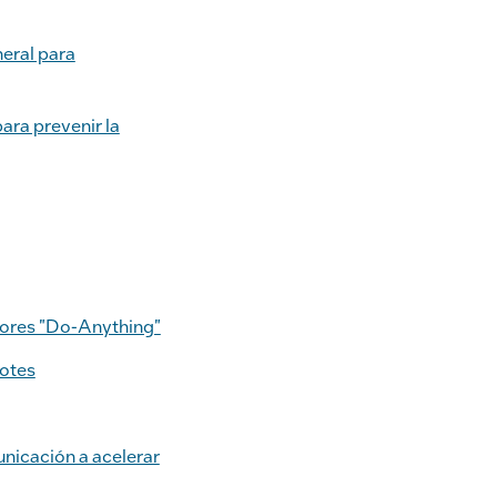
eral para
ra prevenir la
dores "Do-Anything"
Notes
nicación a acelerar