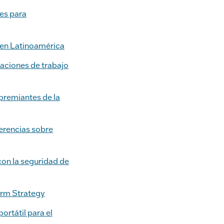
les para
i en Latinoamérica
taciones de trabajo
premiantes de la
ferencias sobre
con la seguridad de
erm Strategy
ortátil para el