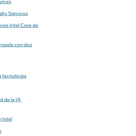
vices
ndry Services
res Intel Core de
arizada con dos
a tecnología
d de la IA
 Intel
b