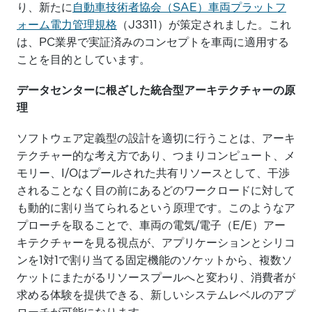
り、新たに
自動車技術者協会（SAE）車両プラットフ
ォーム電力管理規格
（J3311）が策定されました。これ
は、PC業界で実証済みのコンセプトを車両に適用する
ことを目的としています。
データセンターに根ざした統合型アーキテクチャーの原
理
ソフトウェア定義型の設計を適切に行うことは、アーキ
テクチャー的な考え方であり、つまりコンピュート、メ
モリー、I/Oはプールされた共有リソースとして、干渉
されることなく目の前にあるどのワークロードに対して
も動的に割り当てられるという原理です。このようなア
プローチを取ることで、車両の電気/電子（E/E）アー
キテクチャーを見る視点が、アプリケーションとシリコ
ンを1対1で割り当てる固定機能のソケットから、複数ソ
ケットにまたがるリソースプールへと変わり、消費者が
求める体験を提供できる、新しいシステムレベルのアプ
ローチが可能になります。