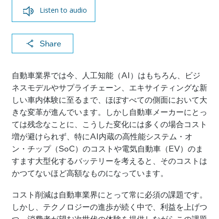
Listen to audio
X
F
Li
E
C
Share
a
n
m
o
c
k
ai
p
自動車業界では今、人工知能（AI）はもちろん、ビジ
e
e
l
y
ネスモデルやサプライチェーン、エキサイティングな新
しい車内体験に至るまで、ほぼすべての側面において大
b
dI
Li
きな変革が進んでいます。しかし自動車メーカーにとっ
o
n
n
ては残念なことに、こうした変化には多くの場合コスト
o
k
増が避けられず、特にAI内蔵の高性能システム・オ
k
ン・チップ（SoC）のコストや電気自動車（EV）のま
すます大型化するバッテリーを考えると、そのコストは
かつてないほど高額なものになっています。
コスト削減は自動車業界にとって常に必須の課題です。
しかし、テクノロジーの進歩が続く中で、利益を上げつ
つ、消費者が望む次世代の体験を提供しながらこの課題