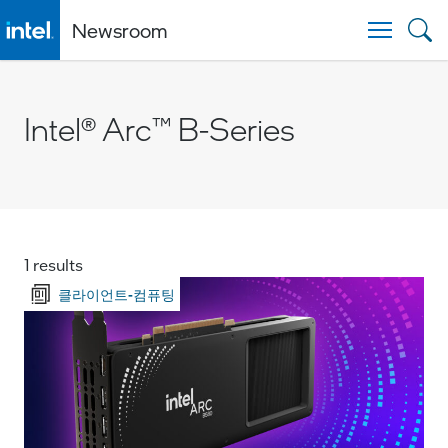
Newsroom
Togg
Intel® Arc™ B-Series
1 results
클라이언트-컴퓨팅