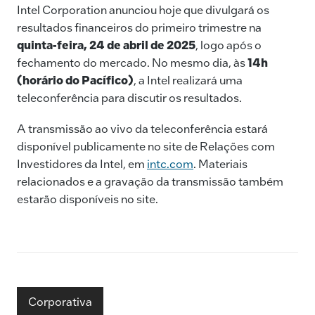
e
e
l
y
Intel Corporation anunciou hoje que divulgará os
resultados financeiros do primeiro trimestre na
b
dI
Li
quinta-feira, 24 de abril de 2025
, logo após o
o
n
n
fechamento do mercado. No mesmo dia, às
14h
o
k
(horário do Pacífico)
, a Intel realizará uma
k
teleconferência para discutir os resultados.
A transmissão ao vivo da teleconferência estará
disponível publicamente no site de Relações com
Investidores da Intel, em
intc.com
. Materiais
relacionados e a gravação da transmissão também
estarão disponíveis no site.
Corporativa