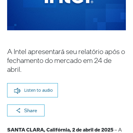
A Intel apresentará seu relatório após o
fechamento do mercado em 24 de
abril.
Listen to audio
X
F
Li
E
C
Share
a
n
m
o
c
k
ai
p
SANTA CLARA, Califórnia, 2 de abril de 2025
– A