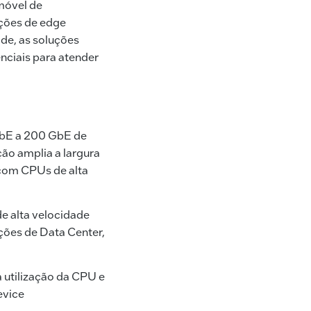
móvel de
ações de edge
de, as soluções
enciais para atender
 GbE a 200 GbE de
ão amplia a largura
 com CPUs de alta
de alta velocidade
ações de Data Center,
utilização da CPU e
evice