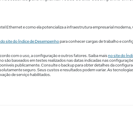
ntel Ethernet e como ela potencializa a infraestrutura empresarial moderna, v
 do site do Índice de Desempenho
para conhecer cargas de trabalho e confi
ordo com o uso, a configuração e outros fatores. Saiba mais
no site do Ín
 são baseados em testes realizados nas datas indicadas nas configurações
sponíveis publicamente. Consulte o backup para obter detalhes da configu
lutamente seguro. Seus custos e resultados podem variar. As tecnologias 
vação de serviço habilitados.