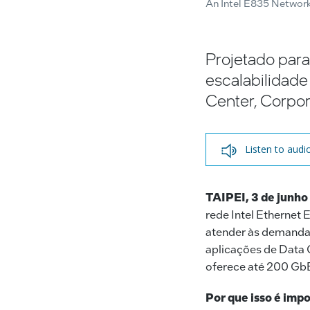
An Intel E835 Network 
Projetado par
escalabilidade
Center, Corpor
Listen to audi
TAIPEI, 3 de junho
rede Intel Ethernet 
atender às demandas
aplicações de Data 
oferece até 200 GbE
Por que isso é imp