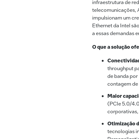
infraestrutura de 
telecomunicações, A
impulsionam um cres
Ethernet da Intel sã
a essas demandas e
O que a solução of
Conectividad
throughput p
de banda por
contagem de n
Maior capaci
(PCIe 5.0/4.0
corporativas
Otimização d
tecnologias 
Personalizat