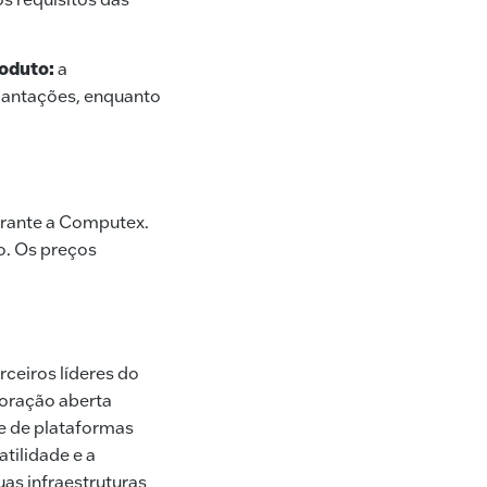
roduto:
a
lantações, enquanto
urante a Computex.
o. Os preços
ceiros líderes do
boração aberta
de de plataformas
tilidade e a
as infraestruturas