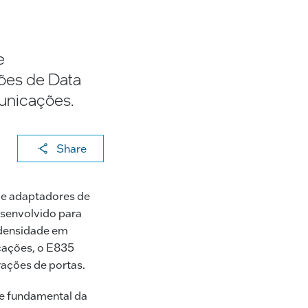
e
ções de Data
municações.
X
F
Li
E
C
Share
a
n
m
o
c
k
ai
p
 e adaptadores de
e
e
l
y
esenvolvido para
b
dI
Li
 densidade em
icações, o E835
o
n
n
ações de portas.
o
k
k
e fundamental da