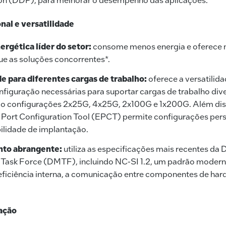
nal e versatilidade
ergética líder do setor:
consome menos energia e oferece
ue as soluções concorrentes*.
e para diferentes cargas de trabalho:
oferece a versatilid
figuração necessárias para suportar cargas de trabalho div
ndo configurações 2x25G, 4x25G, 2x100G e 1x200G. Além dis
t Port Configuration Tool (EPCT) permite configurações per
ilidade de implantação.
to abrangente:
utiliza as especificações mais recentes da 
ask Force (DMTF), incluindo NC-SI 1.2, um padrão moderno
eficiência interna, a comunicação entre componentes de hard
ação