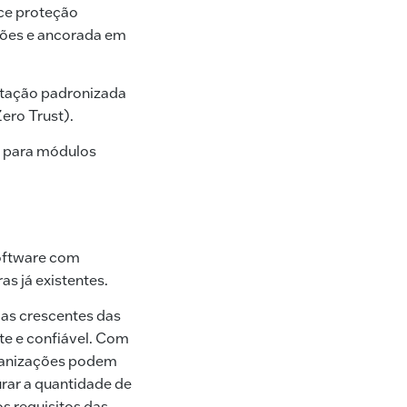
ce proteção
rões e ancorada em
stação padronizada
ero Trust).
1 para módulos
oftware com
s já existentes.
as crescentes das
te e confiável. Com
rganizações podem
urar a quantidade de
 requisitos das