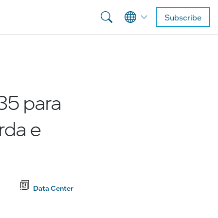
Subscribe
35 para
rda e
Data Center