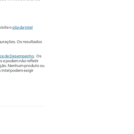
isite o
site da
Intel
gurações. Os resultados
dice de Desempenho
. Os
 e podem não refletir
ração. Nenhum produto ou
Intel podem exigir