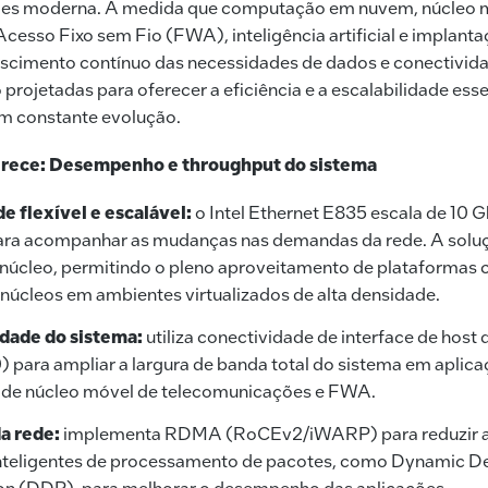
redes moderna. À medida que computação em nuvem, núcleo 
cesso Fixo sem Fio (FWA), inteligência artificial e implant
cimento contínuo das necessidades de dados e conectivida
o projetadas para oferecer a eficiência e a escalabilidade ess
m constante evolução.
erece:
Desempenho e throughput do sistema
e flexível e escalável:
o Intel Ethernet E835 escala de 10
ara acompanhar as mudanças nas demandas da rede. A soluç
 núcleo, permitindo o pleno aproveitamento de plataformas
úcleos em ambientes virtualizados de alta densidade.
dade do sistema:
utiliza conectividade de interface de host 
) para ampliar a largura de banda total do sistema em aplic
, de núcleo móvel de telecomunicações e FWA.
a rede:
implementa RDMA (RoCEv2/iWARP) para reduzir a 
inteligentes de processamento de pacotes, como Dynamic D
ion (DDP), para melhorar o desempenho das aplicações.