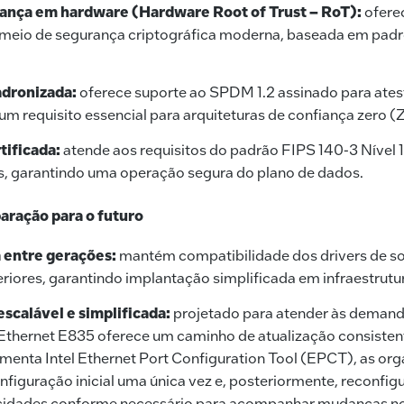
iança em hardware (Hardware Root of Trust – RoT):
ofere
r meio de segurança criptográfica moderna, baseada em pad
adronizada:
oferece suporte ao SPDM 1.2 assinado para ate
um requisito essencial para arquiteturas de confiança zero (Z
tificada:
atende aos requisitos do padrão FIPS 140-3 Nível 
s, garantindo uma operação segura do plano de dados.
aração para o futuro
 entre gerações:
mantém compatibilidade dos drivers de s
riores, garantindo implantação simplificada em infraestrutura
escalável e simplificada:
projetado para atender às demand
l Ethernet E835 oferece um caminho de atualização consisten
amenta Intel Ethernet Port Configuration Tool (EPCT), as o
onfiguração inicial uma única vez e, posteriormente, reconfig
ocidades conforme necessário para acompanhar mudanças nos