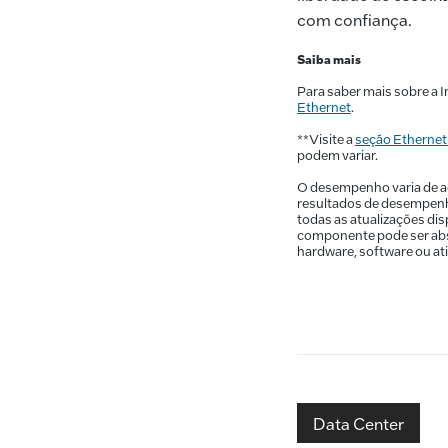
com confiança.
Saiba mais
Para saber mais sobre a I
Ethernet
.
**Visite a
seção Ethernet
podem variar.
O desempenho varia de ac
resultados de desempenho
todas as atualizações di
componente pode ser abso
hardware, software ou ati
Data Center