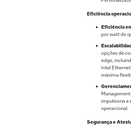
Eficiência operacio
Eficiência en
por watt do q
Escalabilidad
opções de con
edge, inclui
Intel Etherne
máxima flexib
Gerenciamen
Management T
impulsiona a 
operacional.
Segurança e Atest