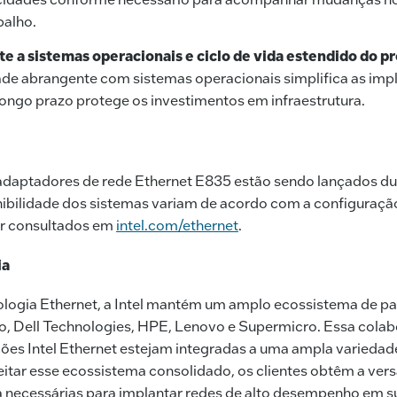
balho.
e a sistemas operacionais e ciclo de vida estendido do p
de abrangente com sistemas operacionais simplifica as imp
longo prazo protege os investimentos em infraestrutura.
adaptadores de rede Ethernet E835 estão sendo lançados d
nibilidade dos sistemas variam de acordo com a configuraçã
r consultados em
intel.com/ethernet
.
ia
logia Ethernet, a Intel mantém um amplo ecossistema de par
sco, Dell Technologies, HPE, Lenovo e Supermicro. Essa cola
ções Intel Ethernet estejam integradas a uma ampla varieda
itar esse ecossistema consolidado, os clientes obtêm a versa
a necessárias para implantar redes de alto desempenho em su