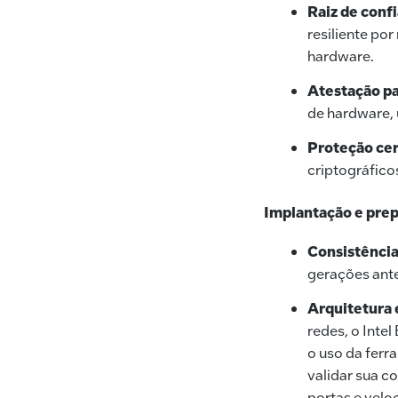
Raiz de conf
resiliente po
hardware.
Atestação p
de hardware, 
Proteção cer
criptográfico
Implantação e prep
Consistência
gerações ante
Arquitetura 
redes, o Inte
o uso da ferr
validar sua c
portas e vel