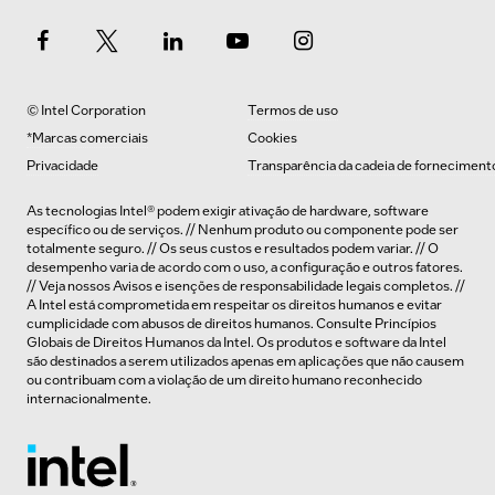
© Intel Corporation
Termos de uso
*Marcas comerciais
Cookies
Privacidade
Transparência da cadeia de forneciment
As tecnologias Intel® podem exigir ativação de hardware, software
específico ou de serviços. // Nenhum produto ou componente pode ser
totalmente seguro. // Os seus custos e resultados podem variar. // O
desempenho varia de acordo com o uso, a configuração e outros fatores.
// Veja nossos
Avisos e isenções de responsabilidade legais completos
. //
A Intel está comprometida em respeitar os direitos humanos e evitar
cumplicidade com abusos de direitos humanos. Consulte
Princípios
Globais de Direitos Humanos
da Intel. Os produtos e software da Intel
são destinados a serem utilizados apenas em aplicações que não causem
ou contribuam com a violação de um direito humano reconhecido
internacionalmente.