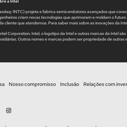
re a Intel
asdaq: INTC) projeta e fabrica semicondutores avançados que cone
genheiros criam novas tecnologias que aprimoram e moldam o futuro 
da cliente que atendemos. Para saber mais sobre as inovações da Inte
ntel Corporation. Intel, o logotipo da Intel e outras marcas da Intel s
bsidiárias. Outros nomes e marcas podem ser propriedade de outras
sa
Nosso compromisso
Inclusão
Relações com inve