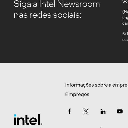
Siga a Intel Newsroom
Sob
nas redes sociais:
(N
en
ca
© I
su
Informações sobre a empre
Empregos