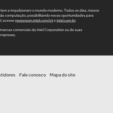
ctam e impulsionam o mundo moderno. Todos os dias, nossos
da computação, possibilitando novas oportunidades para
l, acesse
newsroom.intel.com/pt
e
intel.com.br
.
ão marcas comerciais da Intel Corporation ou de suas
 empresas.
stidores
Fale conosco
Mapa do site