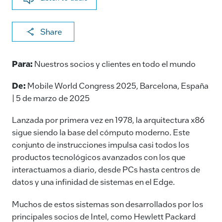
X
F
Li
E
C
Share
a
n
m
o
c
k
ai
p
Para:
Nuestros socios y clientes en todo el mundo
e
e
l
y
De:
Mobile World Congress 2025, Barcelona, España
b
dI
Li
| 5 de marzo de 2025
o
n
n
Lanzada por primera vez en 1978, la arquitectura x86
o
k
sigue siendo la base del cómputo moderno. Este
k
conjunto de instrucciones impulsa casi todos los
productos tecnológicos avanzados con los que
interactuamos a diario, desde PCs hasta centros de
datos y una infinidad de sistemas en el Edge.
Muchos de estos sistemas son desarrollados por los
principales socios de Intel, como Hewlett Packard