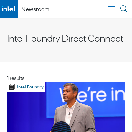
Newsroom
Togg
Intel Foundry Direct Connect
1 results
Intel Foundry