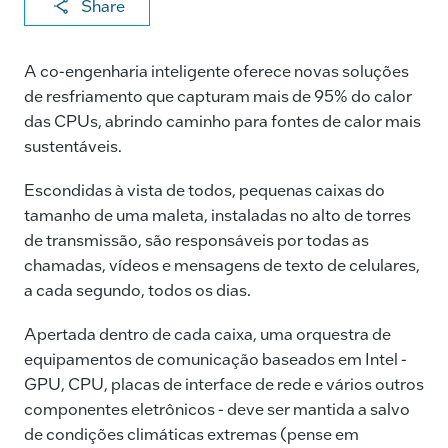
X
F
Li
E
C
Share
a
n
m
o
c
k
ai
p
A co-engenharia inteligente oferece novas soluções
e
e
l
y
de resfriamento que capturam mais de 95% do calor
das CPUs, abrindo caminho para fontes de calor mais
b
dI
Li
sustentáveis.
o
n
n
o
k
Escondidas à vista de todos, pequenas caixas do
tamanho de uma maleta, instaladas no alto de torres
k
de transmissão, são responsáveis por todas as
chamadas, vídeos e mensagens de texto de celulares,
a cada segundo, todos os dias.
Apertada dentro de cada caixa, uma orquestra de
equipamentos de comunicação baseados em Intel -
GPU, CPU, placas de interface de rede e vários outros
componentes eletrônicos - deve ser mantida a salvo
de condições climáticas extremas (pense em