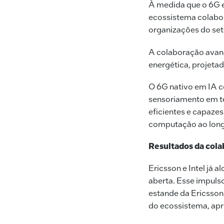
À medida que o 6G ev
ecossistema colabor
organizações do set
A colaboração avanç
energética, projetad
O 6G nativo em IA 
sensoriamento em te
eficientes e capaze
computação ao long
Resultados da col
Ericsson e Intel já
aberta. Esse impuls
estande da Ericsson 
do ecossistema, ap