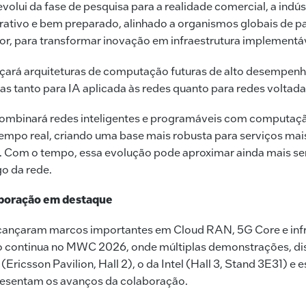
olui da fase de pesquisa para a realidade comercial, a indús
ativo e bem preparado, alinhado a organismos globais de p
or, para transformar inovação em infraestrutura implementáv
ará arquiteturas de computação futuras de alto desempenho
as tanto para IA aplicada às redes quanto para redes voltada
combinará redes inteligentes e programáveis com computaç
mpo real, criando uma base mais robusta para serviços mai
s. Com o tempo, essa evolução pode aproximar ainda mais s
o da rede.
aboração em destaque
 alcançaram marcos importantes em Cloud RAN, 5G Core e infr
o continua no MWC 2026, onde múltiplas demonstrações, dis
(Ericsson Pavilion, Hall 2), o da Intel (Hall 3, Stand 3E31) e
resentam os avanços da colaboração.