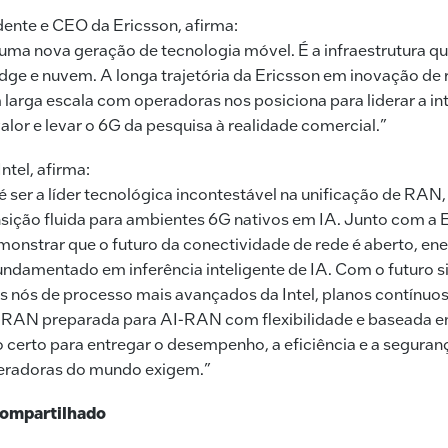
dente e CEO da Ericsson, afirma:
ma nova geração de tecnologia móvel. É a infraestrutura que
edge e nuvem. A longa trajetória da Ericsson em inovação de 
arga escala com operadoras nos posiciona para liderar a in
alor e levar o 6G da pesquisa à realidade comercial.”
ntel, afirma:
é ser a líder tecnológica incontestável na unificação de RAN,
sição fluida para ambientes 6G nativos em IA. Junto com a E
onstrar que o futuro da conectividade de rede é aberto, en
fundamentado em inferência inteligente de IA. Com o futuro si
 nós de processo mais avançados da Intel, planos contínuos
 RAN preparada para AI-RAN com flexibilidade e baseada em
certo para entregar o desempenho, a eficiência e a seguran
peradoras do mundo exigem.”
ompartilhado