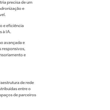
tria precisa de um
adronização e
el.
 e eficiência
s à IA.
ão avançada e
s responsivos,
ensoriamento e
aestrutura de rede
tribuídas entre o
 espaços de parceiros