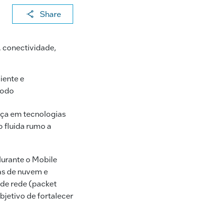
X
F
Li
E
C
Share
a
n
m
o
c
k
ai
p
 conectividade,
e
e
l
y
b
dI
Li
iente e
o
n
n
todo
o
k
nça em tecnologias
k
 fluida rumo a
urante o Mobile
as de nuvem e
de rede (packet
jetivo de fortalecer