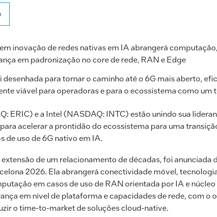
o
em inovação de redes nativas em IA abrangerá computação,
rança em padronização no core de rede, RAN e Edge
foi desenhada para tornar o caminho até o 6G mais aberto, efic
te viável para operadoras e para o ecossistema como um 
: ERIC) e a Intel (NASDAQ: INTC) estão unindo sua lidera
para acelerar a prontidão do ecossistema para uma transição
s de uso de 6G nativo em IA.
extensão de um relacionamento de décadas, foi anunciada d
elona 2026. Ela abrangerá conectividade móvel, tecnologi
putação em casos de uso de RAN orientada por IA e núcleo 
rança em nível de plataforma e capacidades de rede, com o ob
uzir o time-to-market de soluções cloud-native.