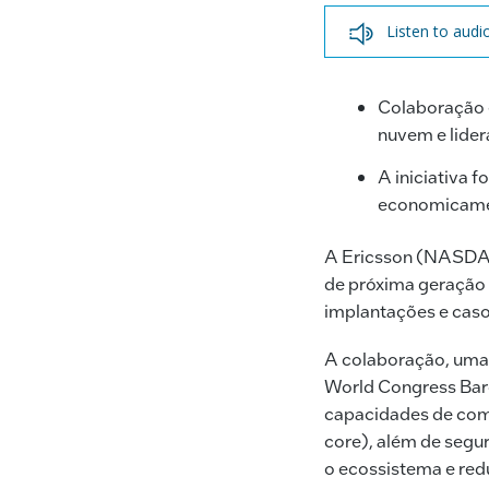
Listen to audi
Colaboração 
nuvem e lide
A iniciativa 
economicamen
A Ericsson (NASDAQ
de próxima geração 
implantações e caso
A colaboração, uma 
World Congress Barc
capacidades de com
core), além de segu
o ecossistema e red