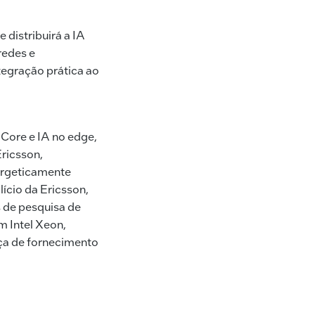
 distribuirá a IA
redes e
tegração prática ao
 Core e IA no edge,
ricsson,
ergeticamente
lício da Ericsson,
 de pesquisa de
 Intel Xeon,
ça de fornecimento