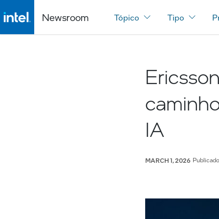
Newsroom
Tópico
Tipo
P
Ericsson
caminho
IA
Publicad
MARCH 1, 2026