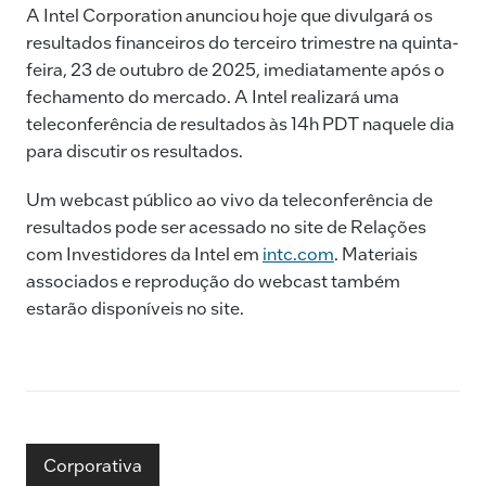
e
e
l
y
A Intel Corporation anunciou hoje que divulgará os
resultados financeiros do terceiro trimestre na quinta-
b
dI
Li
feira, 23 de outubro de 2025, imediatamente após o
o
n
n
fechamento do mercado. A Intel realizará uma
o
k
teleconferência de resultados às 14h PDT naquele dia
k
para discutir os resultados.
Um webcast público ao vivo da teleconferência de
resultados pode ser acessado no site de Relações
com Investidores da Intel em
intc.com
. Materiais
associados e reprodução do webcast também
estarão disponíveis no site.
Corporativa