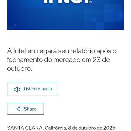
A Intel entregará seu relatório após o
fechamento do mercado em 23 de
outubro.
Listen to audio
X
F
Li
E
C
Share
a
n
m
o
c
k
ai
p
SANTA CLARA, Califórnia, 8 de outubro de 2025 —