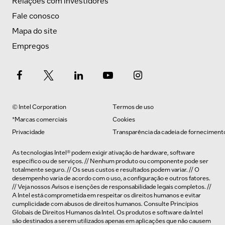
Relações com investidores
Fale conosco
Mapa do site
Empregos
© Intel Corporation
Termos de uso
*Marcas comerciais
Cookies
Privacidade
Transparência da cadeia de forneciment
As tecnologias Intel® podem exigir ativação de hardware, software
específico ou de serviços. // Nenhum produto ou componente pode ser
totalmente seguro. // Os seus custos e resultados podem variar. // O
desempenho varia de acordo com o uso, a configuração e outros fatores.
// Veja nossos
Avisos e isenções de responsabilidade legais completos
. //
A Intel está comprometida em respeitar os direitos humanos e evitar
cumplicidade com abusos de direitos humanos. Consulte
Princípios
Globais de Direitos Humanos
da Intel. Os produtos e software da Intel
são destinados a serem utilizados apenas em aplicações que não causem