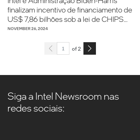
Intel e Administração Biden-Harris
finalizam incentivo de financiamento de
US$ 7,86 bilhões sob a lei de CHIPS
dos EUA
NOVEMBER 26, 2024
Page 1
Go to the next page
of 2
Siga a Intel Newsroom nas
redes sociais: