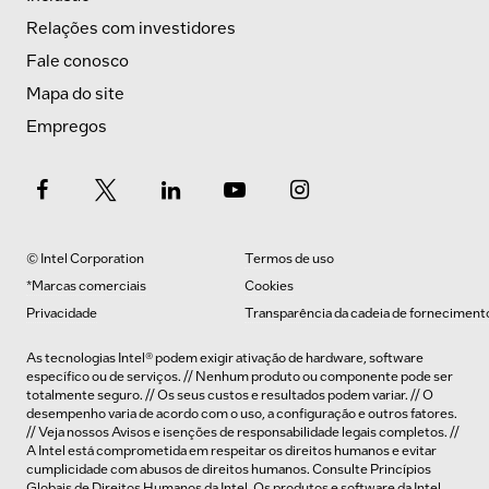
Relações com investidores
Fale conosco
Mapa do site
Empregos
© Intel Corporation
Termos de uso
*Marcas comerciais
Cookies
Privacidade
Transparência da cadeia de forneciment
As tecnologias Intel® podem exigir ativação de hardware, software
específico ou de serviços. // Nenhum produto ou componente pode ser
totalmente seguro. // Os seus custos e resultados podem variar. // O
desempenho varia de acordo com o uso, a configuração e outros fatores.
// Veja nossos
Avisos e isenções de responsabilidade legais completos
. //
A Intel está comprometida em respeitar os direitos humanos e evitar
cumplicidade com abusos de direitos humanos. Consulte
Princípios
Globais de Direitos Humanos
da Intel. Os produtos e software da Intel