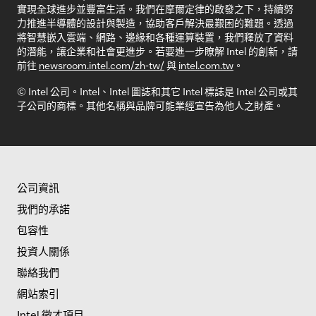
實現全球進步並豐富生活。我們在摩爾定律的啟發之下，持續努
力推進半導體的設計與製造，協助客戶解決最艱困的難題。透過
將智慧嵌入雲端、網路、邊緣和各種運算裝置，我們釋放了資料
的潛能，讓企業和社會更進步。若要進一步瞭解 Intel 的創新，請
前往
newsroom.intel.com/zh-tw/
與
intel.com.tw
。
© Intel 公司。Intel、Intel 圖誌和其它 Intel 標誌是 Intel 公司或其
子公司的商標。其他名稱與品牌可能業經宣告為他人之財產。
公司資訊
我們的承諾
包容性
投資人關係
聯絡我們
網站索引
Intel 徵才項目